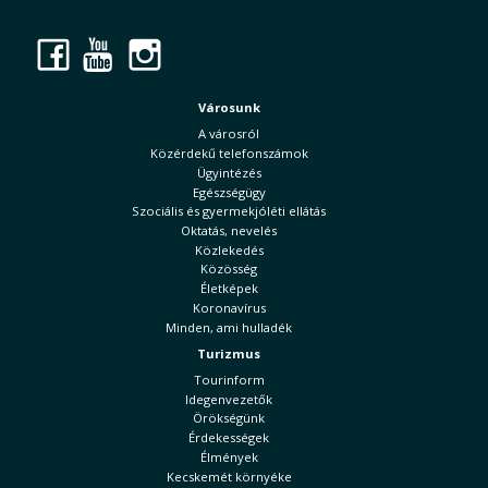
Facebook
YouTube
Instagram
Városunk
A városról
Közérdekű telefonszámok
Ügyintézés
Egészségügy
Szociális és gyermekjóléti ellátás
Oktatás, nevelés
Közlekedés
Közösség
Életképek
Koronavírus
Minden, ami hulladék
Turizmus
Tourinform
Idegenvezetők
Örökségünk
Érdekességek
Élmények
Kecskemét környéke