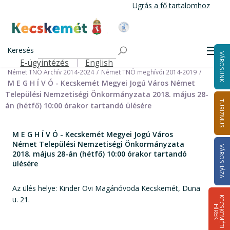
Ugrás
Ugrás a fő tartalomhoz
a
tartalomra
Kecskemét Város Honlapja
Címlap
Városháza
Önkormányzat
Keresés
Nemzetiségi Önkormányzatok
Men
VÁROSUNK
Német Települési Nemzetiségi Önkormányzat
E-ügyintézés
English
Felső navigáció
Német TNÖ Archív 2014-2024
Német TNÖ meghívói 2014-2019
M E G H Í V Ó - Kecskemét Megyei Jogú Város Német
Települési Nemzetiségi Önkormányzata 2018. május 28-
TURIZMUS
án (hétfő) 10:00 órakor tartandó ülésére
M E G H Í V Ó - Kecskemét Megyei Jogú Város
Német Települési Nemzetiségi Önkormányzata
VÁROSHÁZA
2018. május 28-án (hétfő) 10:00 órakor tartandó
ülésére
Az ülés helye: Kinder Ovi Magánóvoda Kecskemét, Duna
u. 21.
K
E
C
S
K
E
M
É
T
I
Í
R
E
H
K