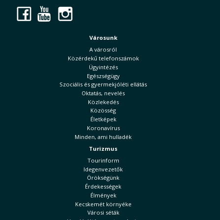
Facebook
YouTube
Instagram
Városunk
A városról
Közérdekű telefonszámok
Ügyintézés
Egészségügy
Szociális és gyermekjóléti ellátás
Oktatás, nevelés
Közlekedés
Közösség
Életképek
Koronavírus
Minden, ami hulladék
Turizmus
Tourinform
Idegenvezetők
Örökségünk
Érdekességek
Élmények
Kecskemét környéke
Városi séták