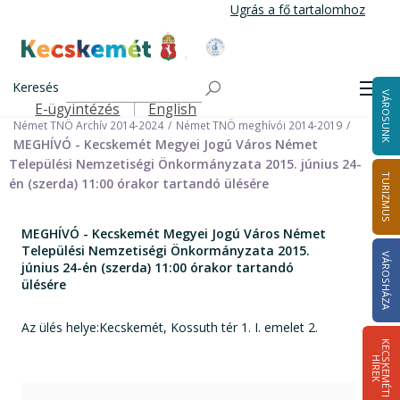
Ugrás
Ugrás a fő tartalomhoz
a
tartalomra
Kecskemét Város Honlapja
Címlap
Városháza
Önkormányzat
Keresés
Nemzetiségi Önkormányzatok
Men
VÁROSUNK
Német Települési Nemzetiségi Önkormányzat
E-ügyintézés
English
Felső navigáció
Német TNÖ Archív 2014-2024
Német TNÖ meghívói 2014-2019
MEGHÍVÓ - Kecskemét Megyei Jogú Város Német
Települési Nemzetiségi Önkormányzata 2015. június 24-
TURIZMUS
én (szerda) 11:00 órakor tartandó ülésére
MEGHÍVÓ - Kecskemét Megyei Jogú Város Német
Települési Nemzetiségi Önkormányzata 2015.
VÁROSHÁZA
június 24-én (szerda) 11:00 órakor tartandó
ülésére
Az ülés helye:Kecskemét, Kossuth tér 1. I. emelet 2.
K
E
C
S
K
E
M
É
T
I
Í
R
E
H
K