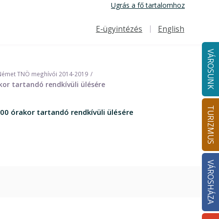
Ugrás a fő tartalomhoz
E-ügyintézés
English
Felső navigáció
VÁROSUNK
Német TNÖ meghívói 2014-2019
or tartandó rendkívüli ülésére
TURIZMUS
0 órakor tartandó rendkívüli ülésére
VÁROSHÁZA