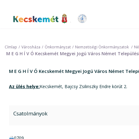
Ugrás
a
tartalomra
Kecskemét Város Honlapja
Címlap
Városháza
Önkormányzat
Nemzetiségi Önkormányzatok
Né
M E G H Í V Ó Kecskemét Megyei Jogú Város Német Települési
M E G H Í V Ó Kecskemét Megyei Jogú Város Német Települ
Az ülés helye:
Kecskemét, Bajcsy Zsilinszky Endre körút 2.
Csatolmányok
doc csatolmány:
0709