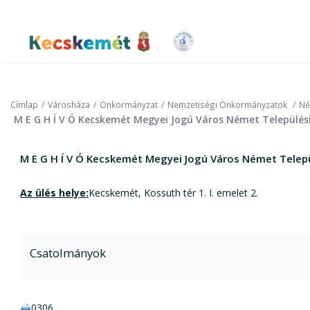
Ugrás
a
tartalomra
Kecskemét Város Honlapja
Címlap
Városháza
Önkormányzat
Nemzetiségi Önkormányzatok
Né
M E G H Í V Ó Kecskemét Megyei Jogú Város Német Település
M E G H Í V Ó Kecskemét Megyei Jogú Város Német Telepü
Az ülés helye:
Kecskemét, Kossuth tér 1. I. emelet 2.
Csatolmányok
doc csatolmány:
0306