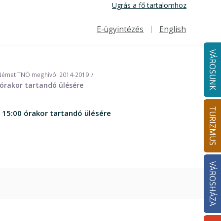
Ugrás a fő tartalomhoz
E-ügyintézés
English
Felső navigáció
VÁROSUNK
Német TNÖ meghívói 2014-2019
órakor tartandó ülésére
TURIZMUS
 15:00 órakor tartandó ülésére
VÁROSHÁZA