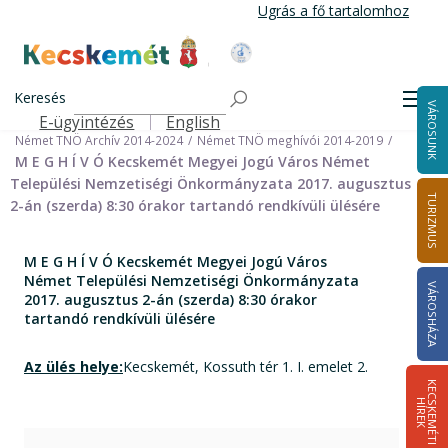
Ugrás
Ugrás a fő tartalomhoz
a
tartalomra
Kecskemét Város Honlapja
Címlap
Városháza
Önkormányzat
Keresés
Nemzetiségi Önkormányzatok
Men
VÁROSUNK
Német Települési Nemzetiségi Önkormányzat
E-ügyintézés
English
Felső navigáció
Német TNÖ Archív 2014-2024
Német TNÖ meghívói 2014-2019
M E G H Í V Ó Kecskemét Megyei Jogú Város Német
Települési Nemzetiségi Önkormányzata 2017. augusztus
TURIZMUS
2-án (szerda) 8:30 órakor tartandó rendkívüli ülésére
M E G H Í V Ó Kecskemét Megyei Jogú Város
Német Települési Nemzetiségi Önkormányzata
VÁROSHÁZA
2017. augusztus 2-án (szerda) 8:30 órakor
tartandó rendkívüli ülésére
Az ülés helye:
Kecskemét, Kossuth tér 1. I. emelet 2.
K
E
C
S
K
E
M
É
T
I
Í
R
E
H
K