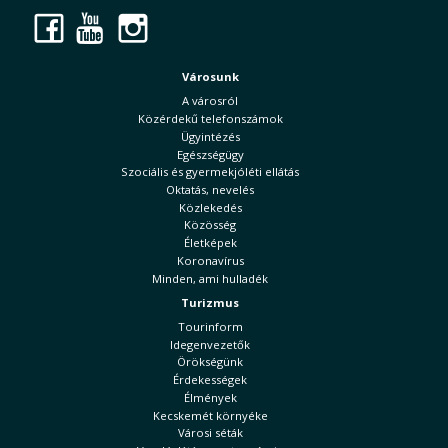
Facebook
YouTube
Instagram
Városunk
A városról
Közérdekű telefonszámok
Ügyintézés
Egészségügy
Szociális és gyermekjóléti ellátás
Oktatás, nevelés
Közlekedés
Közösség
Életképek
Koronavírus
Minden, ami hulladék
Turizmus
Tourinform
Idegenvezetők
Örökségünk
Érdekességek
Élmények
Kecskemét környéke
Városi séták