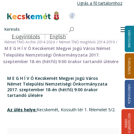
Ugrás
Ugrás a fő tartalomhoz
a
tartalomra
Kecskemét Város Honlapja
Címlap
Városháza
Önkormányzat
Keresés
Nemzetiségi Önkormányzatok
Men
VÁROSUNK
Német Települési Nemzetiségi Önkormányzat
E-ügyintézés
English
Felső navigáció
Német TNÖ Archív 2014-2024
Német TNÖ meghívói 2014-2019
M E G H Í V Ó Kecskemét Megyei Jogú Város Német
Települési Nemzetiségi Önkormányzata 2017.
TURIZMUS
szeptember 18-én (hétfő) 9:00 órakor tartandó ülésére
M E G H Í V Ó Kecskemét Megyei Jogú Város
Német Települési Nemzetiségi Önkormányzata
VÁROSHÁZA
2017. szeptember 18-én (hétfő) 9:00 órakor
tartandó ülésére
Az ülés helye:
Kecskemét, Kossuth tér 1. félemelet 5/2.
K
E
C
S
K
E
M
É
T
I
Í
R
E
H
K