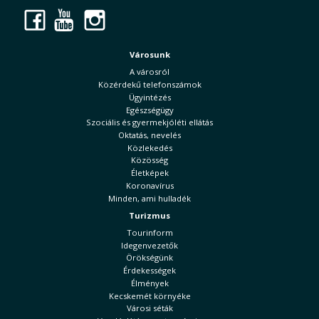
Facebook
YouTube
Instagram
Városunk
A városról
Közérdekű telefonszámok
Ügyintézés
Egészségügy
Szociális és gyermekjóléti ellátás
Oktatás, nevelés
Közlekedés
Közösség
Életképek
Koronavírus
Minden, ami hulladék
Turizmus
Tourinform
Idegenvezetők
Örökségünk
Érdekességek
Élmények
Kecskemét környéke
Városi séták