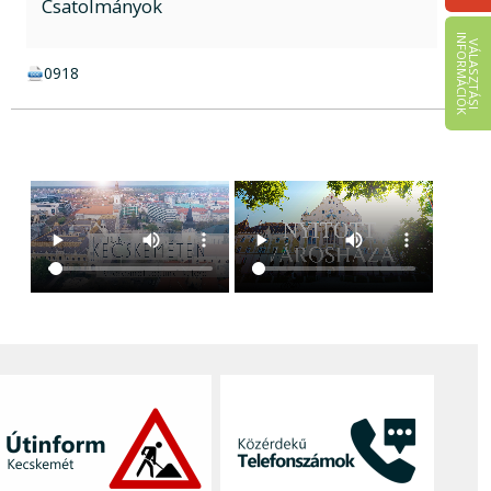
Csatolmányok
I
K
V
Á
L
A
S
Z
T
Á
S
I
N
F
O
R
M
Á
C
I
Ó
doc csatolmány:
0918