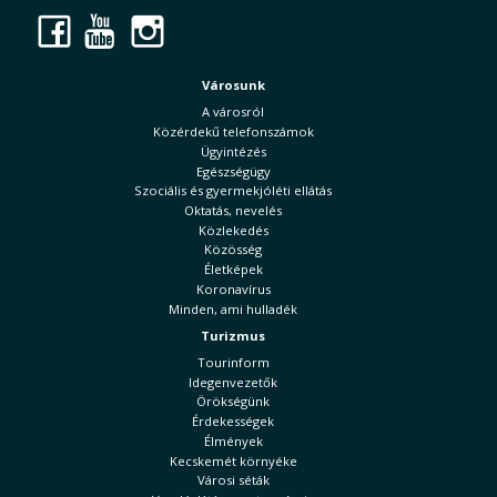
Facebook
YouTube
Instagram
Városunk
A városról
Közérdekű telefonszámok
Ügyintézés
Egészségügy
Szociális és gyermekjóléti ellátás
Oktatás, nevelés
Közlekedés
Közösség
Életképek
Koronavírus
Minden, ami hulladék
Turizmus
Tourinform
Idegenvezetők
Örökségünk
Érdekességek
Élmények
Kecskemét környéke
Városi séták