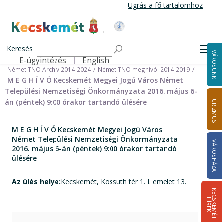
Ugrás
Ugrás a fő tartalomhoz
a
tartalomra
Kecskemét Város Honlapja
Címlap
Városháza
Önkormányzat
Keresés
Nemzetiségi Önkormányzatok
Men
VÁROSUNK
Német Települési Nemzetiségi Önkormányzat
E-ügyintézés
English
Felső navigáció
Német TNÖ Archív 2014-2024
Német TNÖ meghívói 2014-2019
M E G H Í V Ó Kecskemét Megyei Jogú Város Német
Települési Nemzetiségi Önkormányzata 2016. május 6-
TURIZMUS
án (péntek) 9:00 órakor tartandó ülésére
M E G H Í V Ó Kecskemét Megyei Jogú Város
Német Települési Nemzetiségi Önkormányzata
VÁROSHÁZA
2016. május 6-án (péntek) 9:00 órakor tartandó
ülésére
Az ülés helye:
Kecskemét, Kossuth tér 1. I. emelet 13.
K
E
C
S
K
E
M
É
T
I
Í
R
E
H
K