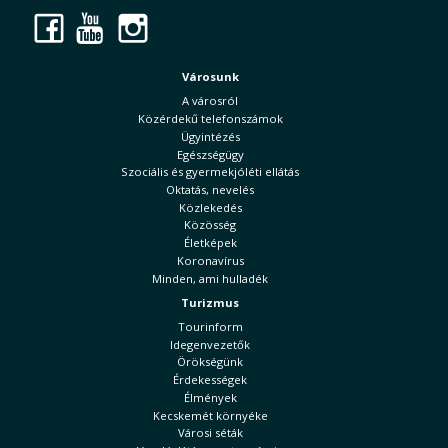
Facebook
YouTube
Instagram
Városunk
A városról
Közérdekű telefonszámok
Ügyintézés
Egészségügy
Szociális és gyermekjóléti ellátás
Oktatás, nevelés
Közlekedés
Közösség
Életképek
Koronavírus
Minden, ami hulladék
Turizmus
Tourinform
Idegenvezetők
Örökségünk
Érdekességek
Élmények
Kecskemét környéke
Városi séták