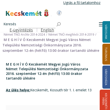
Ugrás
Ugrás a fő tartalomhoz
a
tartalomra
Kecskemét Város Honlapja
Címlap
Városháza
Önkormányzat
Keresés
Nemzetiségi Önkormányzatok
Men
VÁROSUNK
Német Települési Nemzetiségi Önkormányzat
E-ügyintézés
English
Felső navigáció
Német TNÖ Archív 2014-2024
Német TNÖ meghívói 2014-2019
M E G H Í V Ó Kecskemét Megyei Jogú Város Német
Települési Nemzetiségi Önkormányzata 2016.
TURIZMUS
szeptember 12-én (hétfő) 13:00 órakor tartandó ülésére
M E G H Í V Ó Kecskemét Megyei Jogú Város
Német Települési Nemzetiségi Önkormányzata
VÁROSHÁZA
2016. szeptember 12-én (hétfő) 13:00 órakor
tartandó ülésére
Az ülés helye:
Kecskemét, Kossuth tér 1. I. emelet 13
K
E
C
S
K
E
M
É
T
I
Í
R
E
H
K