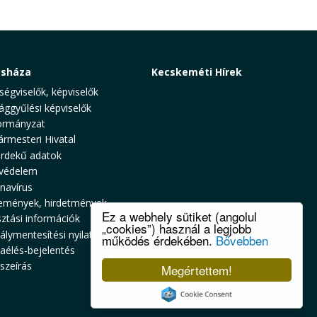
osháza
Kecskeméti Hírek
ségviselők, képviselők
ággyűlési képviselők
rmányzat
ármesteri Hivatal
rdekű adatok
védelem
navírus
emények, hirdetmények
Ez a webhely sütiket (angolul
sztási információk
„cookies”) használ a legjobb
álymentesítési nyilatkozat
működés érdekében.
Bővebben
zaélés-bejelentés
szeírás
Megértettem!