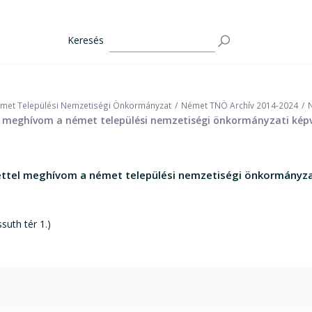
Keresés
met Települési Nemzetiségi Önkormányzat
Német TNÖ Archív 2014-2024
ttel meghívom a német települési nemzetiségi önkormányzati ké
telettel meghívom a német települési nemzetiségi önkormányz
suth tér 1.)