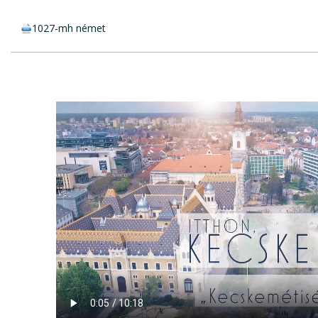
doc csatolmány:
1027-mh német