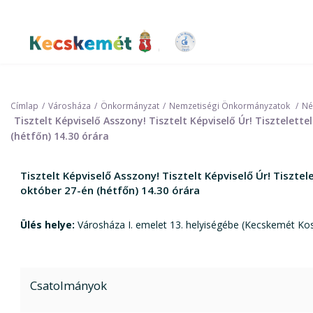
Ugrás
a
tartalomra
Kecskemét Város Honlapja
Címlap
Városháza
Önkormányzat
Nemzetiségi Önkormányzatok
Né
Tisztelt Képviselő Asszony! Tisztelt Képviselő Úr! Tisztele
(hétfőn) 14.30 órára
Tisztelt Képviselő Asszony! Tisztelt Képviselő Úr! Tisz
október 27-én (hétfőn) 14.30 órára
Ülés helye:
Városháza I. emelet 13. helyiségébe (Kecskemét Kos
Csatolmányok