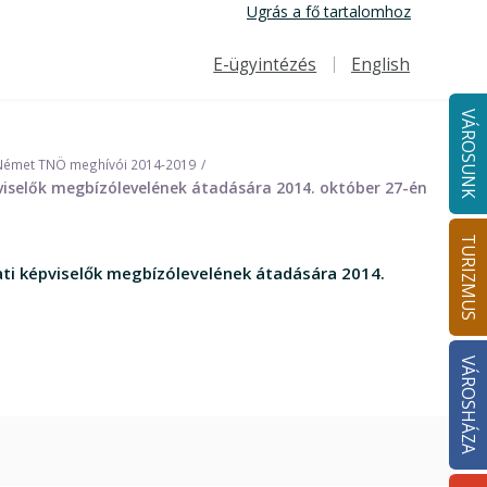
Ugrás a fő tartalomhoz
E-ügyintézés
English
Felső navigáció
VÁROSUNK
Német TNÖ meghívói 2014-2019
pviselők megbízólevelének átadására 2014. október 27-én
TURIZMUS
ati képviselők megbízólevelének átadására 2014.
VÁROSHÁZA