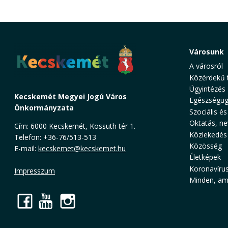
Városunk
A városról
Közérdekű 
Ügyintézés
Kecskemét Megyei Jogú Város
Egészségüg
Önkormányzata
Szociális és
Oktatás, ne
Cím: 6000 Kecskemét, Kossuth tér 1.
Közlekedés
Telefon: +36-76/513-513
Közösség
E-mail:
kecskemet@kecskemet.hu
Életképek
Koronavíru
Impresszum
Minden, ami
Facebook
YouTube
Instagram
Cookie Consent plugin for the EU cookie l