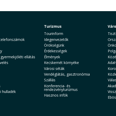
Turizmus
Vár
Tourinform
Tiszt
telefonszámok
Idegenvezetők
Orsz
Örökségünk
Önko
y
Érdekességek
Polg
 gyermekjóléti ellátás
Élmények
Közé
velés
Kecskemét környéke
Adat
Városi séták
Koro
Vendéglátás, gasztronómia
Közl
Szállás
Vála
s
Konferencia- és
Akad
rendezvényturizmus
 hulladék
Viss
Hasznos infók
Ebös
aw