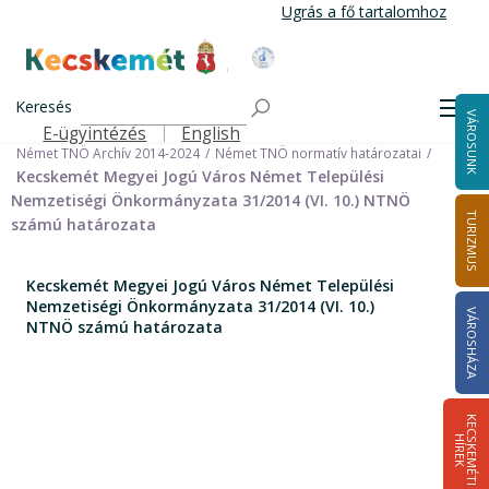
Ugrás
Ugrás a fő tartalomhoz
a
tartalomra
Kecskemét Város Honlapja
Címlap
Városháza
Önkormányzat
Keresés
Nemzetiségi Önkormányzatok
Men
VÁROSUNK
Német Települési Nemzetiségi Önkormányzat
E-ügyintézés
English
Felső navigáció
Német TNÖ Archív 2014-2024
Német TNÖ normatív határozatai
Kecskemét Megyei Jogú Város Német Települési
Nemzetiségi Önkormányzata 31/2014 (VI. 10.) NTNÖ
TURIZMUS
számú határozata
Kecskemét Megyei Jogú Város Német Települési
Nemzetiségi Önkormányzata 31/2014 (VI. 10.)
VÁROSHÁZA
NTNÖ számú határozata
K
E
C
S
K
E
M
É
T
I
Í
R
E
H
K