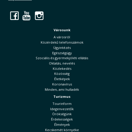
Facebook
YouTube
Instagram
Városunk
A városról
Közérdekű telefonszámok
Ügyintézés
Egészségügy
Szociális és gyermekjóléti ellátás
Oktatás, nevelés
Közlekedés
Közösség
Életképek
Koronavírus
Minden, ami hulladék
Turizmus
Tourinform
Idegenvezetők
Örökségünk
Érdekességek
Élmények
Kecskemét környéke