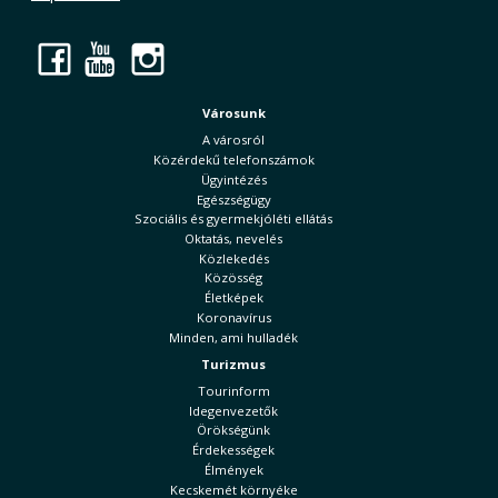
Facebook
YouTube
Instagram
Városunk
A városról
Közérdekű telefonszámok
Ügyintézés
Egészségügy
Szociális és gyermekjóléti ellátás
Oktatás, nevelés
Közlekedés
Közösség
Életképek
Koronavírus
Minden, ami hulladék
Turizmus
Tourinform
Idegenvezetők
Örökségünk
Érdekességek
Élmények
Kecskemét környéke