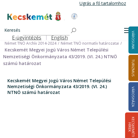
Ugrás
Ugrás a fő tartalomhoz
a
tartalomra
Kecskemét Város Honlapja
Címlap
Városháza
Önkormányzat
Keresés
Nemzetiségi Önkormányzatok
Men
VÁROSUNK
Német Települési Nemzetiségi Önkormányzat
E-ügyintézés
English
Felső navigáció
Német TNÖ Archív 2014-2024
Német TNÖ normatív határozatai
Kecskemét Megyei Jogú Város Német Települési
Nemzetiségi Önkormányzata 43/2019. (VI. 24.) NTNÖ
TURIZMUS
számú határozat
Kecskemét Megyei Jogú Város Német Települési
Nemzetiségi Önkormányzata 43/2019. (VI. 24.)
VÁROSHÁZA
NTNÖ számú határozat
K
E
C
S
K
E
M
É
T
I
Í
R
E
H
K