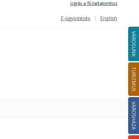
Ugrás a fő tartalomhoz
E-ügyintézés
English
Felső navigáció
VÁROSUNK
TURIZMUS
VÁROSHÁZA