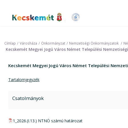
Ugrás
a
tartalomra
Kecskemét Város Honlapja
Címlap
Városháza
Önkormányzat
Nemzetiségi Önkormányzatok
Né
Kecskemét Megyei Jogú Város Német Települési Nemzetiség
Kecskemét Megyei Jogú Város Német Települési Nemzet
Tartalomjegyzék
Csatolmányok
pdf csatolmány:
1_2026.(I.13.) NTNÖ számú határozat