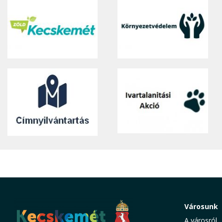
Városunk
A városról