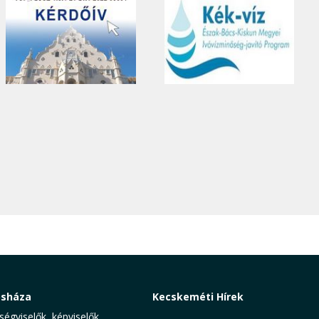
osháza
Kecskeméti Hírek
ségviselők, képviselők