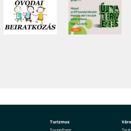
Turizmus
Vár
Tourinform
Tiszt