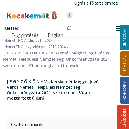
Ugrás
Ugrás a fő tartalomhoz
a
tartalomra
Kecskemét Város Honlapja
Címlap
Városháza
Önkormányzat
Keresés
Nemzetiségi Önkormányzatok
Men
VÁROSUNK
Német Települési Nemzetiségi Önkormányzat
E-ügyintézés
English
Felső navigáció
Német TNÖ Archív 2014-2024
Német TNÖ jegyzőkönyvei 2019-2024
J E G Y Z Ő K Ö N Y V - Kecskemét Megyei Jogú Város
TURIZMUS
Német Települési Nemzetiségi Önkormányzata 2021.
szeptember 30-án megtartott ülésről
J E G Y Z Ő K Ö N Y V - Kecskemét Megyei Jogú
VÁROSHÁZA
Város Német Települési Nemzetiségi
Önkormányzata 2021. szeptember 30-án
megtartott ülésről
K
E
C
S
K
E
M
É
T
I
Í
R
E
H
K
Csatolmányok