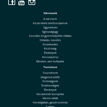
Facebook
YouTube
Instagram
Városunk
A városról
Közérdekű telefonszámok
Ügyintézés
Egészségügy
Szociális és gyermekjóléti ellátás
Oktatás, nevelés
Közlekedés
Közösség
Életképek
Koronavírus
Minden, ami hulladék
Turizmus
Tourinform
Idegenvezetők
Örökségünk
Érdekességek
Élmények
Kecskemét környéke
Városi séták
Vendéglátás, gasztronómia
Szállás