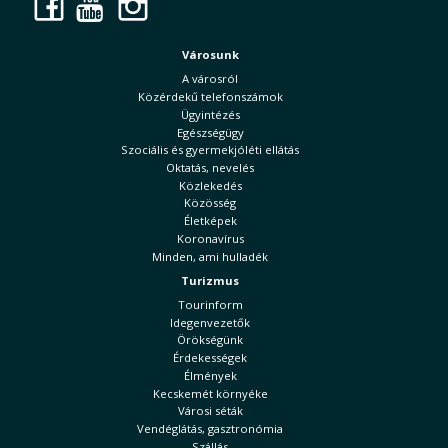
Facebook
YouTube
Instagram
Városunk
A városról
Közérdekű telefonszámok
Ügyintézés
Egészségügy
Szociális és gyermekjóléti ellátás
Oktatás, nevelés
Közlekedés
Közösség
Életképek
Koronavírus
Minden, ami hulladék
Turizmus
Tourinform
Idegenvezetők
Örökségünk
Érdekességek
Élmények
Kecskemét környéke
Városi séták
Vendéglátás, gasztronómia
Szállás