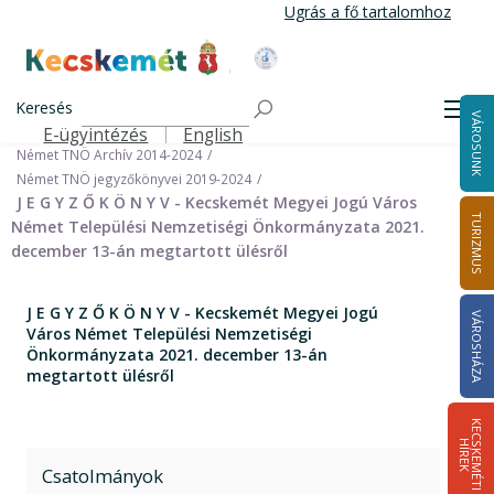
Ugrás
Ugrás a fő tartalomhoz
a
tartalomra
Kecskemét Város Honlapja
Címlap
Városháza
Önkormányzat
Keresés
Nemzetiségi Önkormányzatok
Men
VÁROSUNK
Német Települési Nemzetiségi Önkormányzat
E-ügyintézés
English
Felső navigáció
Német TNÖ Archív 2014-2024
Német TNÖ jegyzőkönyvei 2019-2024
J E G Y Z Ő K Ö N Y V - Kecskemét Megyei Jogú Város
TURIZMUS
Német Települési Nemzetiségi Önkormányzata 2021.
december 13-án megtartott ülésről
J E G Y Z Ő K Ö N Y V - Kecskemét Megyei Jogú
VÁROSHÁZA
Város Német Települési Nemzetiségi
Önkormányzata 2021. december 13-án
megtartott ülésről
K
E
C
S
K
E
M
É
T
I
Í
R
E
H
K
Csatolmányok