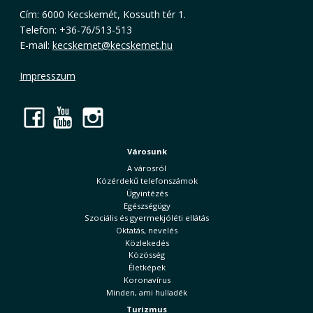
Cím: 6000 Kecskemét, Kossuth tér 1.
Telefon: +36-76/513-513
E-mail:
kecskemet@kecskemet.hu
Impresszum
Facebook
YouTube
Instagram
Városunk
A városról
Közérdekű telefonszámok
Ügyintézés
Egészségügy
Szociális és gyermekjóléti ellátás
Oktatás, nevelés
Közlekedés
Közösség
Életképek
Koronavírus
Minden, ami hulladék
Turizmus