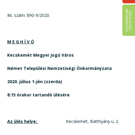
I
K
V
Á
L
A
S
Z
T
Á
S
I
N
F
O
R
M
Á
C
I
Ó
Ikt. szám: 890-9/2020.
M E G H Í V Ó
Kecskemét Megyei Jogú Város
Német Települési Nemzetiségi Önkormányzata
2020. július 1-jén (szerda)
8:15
órakor tartandó ülésére
Az ülés helye:
Kecskemét, Batthyány u. 2.