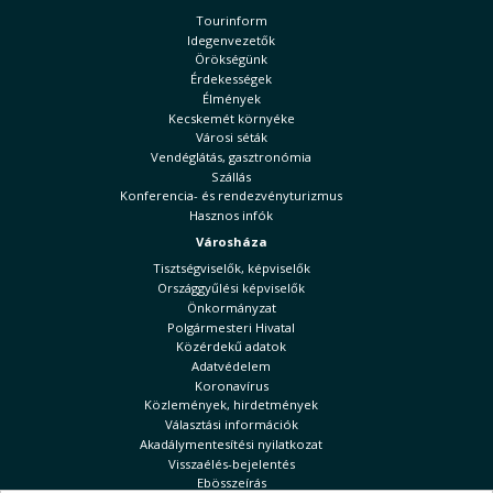
Tourinform
Idegenvezetők
Örökségünk
Érdekességek
Élmények
Kecskemét környéke
Városi séták
Vendéglátás, gasztronómia
Szállás
Konferencia- és rendezvényturizmus
Hasznos infók
Városháza
Tisztségviselők, képviselők
Országgyűlési képviselők
Önkormányzat
Polgármesteri Hivatal
Közérdekű adatok
Adatvédelem
Koronavírus
Közlemények, hirdetmények
Választási információk
Akadálymentesítési nyilatkozat
Visszaélés-bejelentés
Ebösszeírás