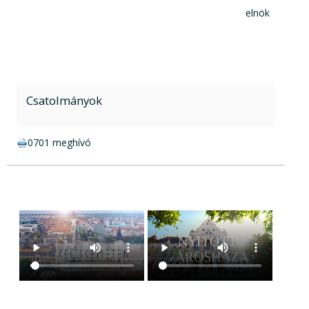
elnök
Csatolmányok
doc csatolmány:
0701 meghívó