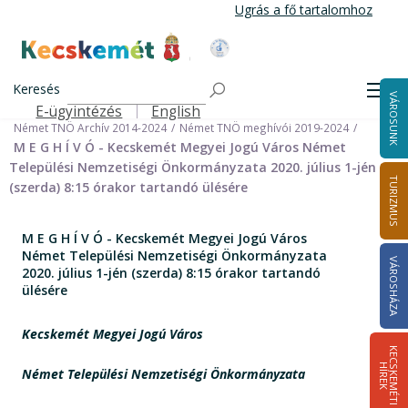
Ugrás
Ugrás a fő tartalomhoz
a
tartalomra
Kecskemét Város Honlapja
Címlap
Városháza
Önkormányzat
Keresés
Nemzetiségi Önkormányzatok
Men
VÁROSUNK
Német Települési Nemzetiségi Önkormányzat
E-ügyintézés
English
Felső navigáció
Német TNÖ Archív 2014-2024
Német TNÖ meghívói 2019-2024
M E G H Í V Ó - Kecskemét Megyei Jogú Város Német
Települési Nemzetiségi Önkormányzata 2020. július 1-jén
TURIZMUS
(szerda) 8:15 órakor tartandó ülésére
M E G H Í V Ó - Kecskemét Megyei Jogú Város
Német Települési Nemzetiségi Önkormányzata
VÁROSHÁZA
2020. július 1-jén (szerda) 8:15 órakor tartandó
ülésére
Kecskemét Megyei Jogú Város
K
E
C
S
K
E
M
É
T
I
Í
R
E
H
K
Német Települési Nemzetiségi Önkormányzata