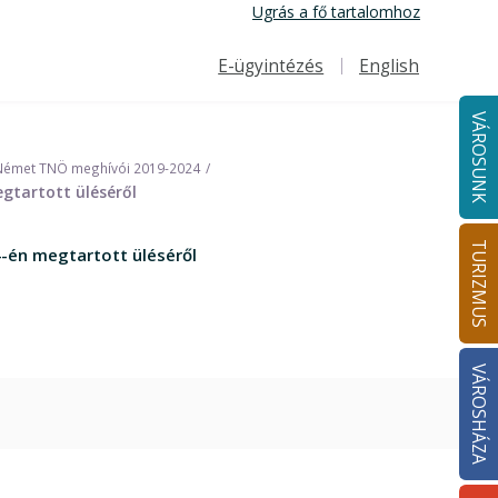
Ugrás a fő tartalomhoz
E-ügyintézés
English
Felső navigáció
VÁROSUNK
Német TNÖ meghívói 2019-2024
gtartott üléséről
TURIZMUS
-én megtartott üléséről
VÁROSHÁZA