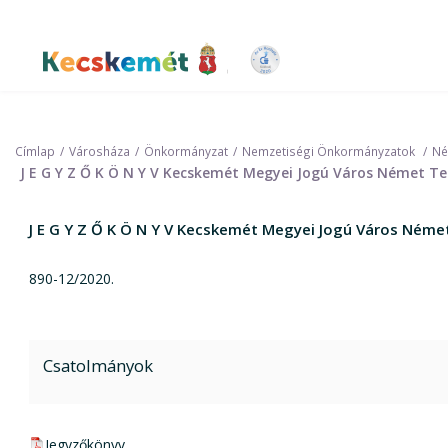
Ugrás
a
tartalomra
Kecskemét Város Honlapja
Címlap
Városháza
Önkormányzat
Nemzetiségi Önkormányzatok
Né
J E G Y Z Ő K Ö N Y V Kecskemét Megyei Jogú Város Német T
J E G Y Z Ő K Ö N Y V Kecskemét Megyei Jogú Város Ném
890-12/2020.
Csatolmányok
pdf csatolmány:
Jegyzőkönyv