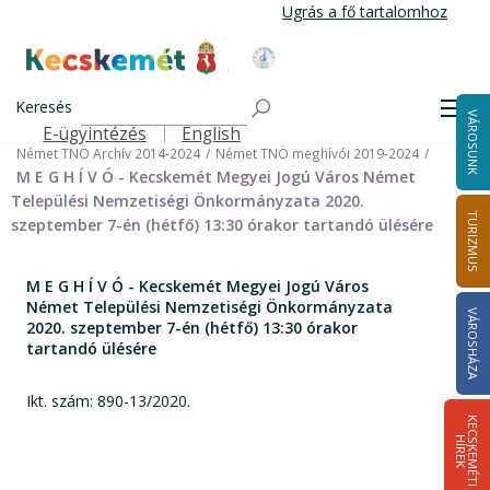
Ugrás
Ugrás a fő tartalomhoz
a
tartalomra
Kecskemét Város Honlapja
Címlap
Városháza
Önkormányzat
Keresés
Nemzetiségi Önkormányzatok
Men
VÁROSUNK
Német Települési Nemzetiségi Önkormányzat
E-ügyintézés
English
Felső navigáció
Német TNÖ Archív 2014-2024
Német TNÖ meghívói 2019-2024
M E G H Í V Ó - Kecskemét Megyei Jogú Város Német
Települési Nemzetiségi Önkormányzata 2020.
TURIZMUS
szeptember 7-én (hétfő) 13:30 órakor tartandó ülésére
M E G H Í V Ó - Kecskemét Megyei Jogú Város
Német Települési Nemzetiségi Önkormányzata
VÁROSHÁZA
2020. szeptember 7-én (hétfő) 13:30 órakor
tartandó ülésére
Ikt. szám: 890-13/2020.
K
E
C
S
K
E
M
É
T
I
Í
R
E
H
K