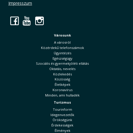
Impresszum
Facebook
YouTube
Instagram
Városunk
A városról
Közérdekű telefonszámok
Ügyintézés
Egészségügy
Szociális és gyermekjóléti ellátás
Oktatás, nevelés
Közlekedés
Közösség
Életképek
Koronavírus
Minden, ami hulladék
Turizmus
Tourinform
Idegenvezetők
Örökségünk
Érdekességek
Élmények