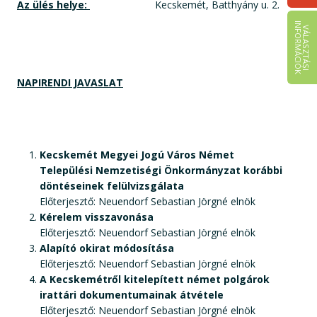
Az ülés helye:
Kecskemét, Batthyány u. 2.
I
K
V
Á
L
A
S
Z
T
Á
S
I
N
F
O
R
M
Á
C
I
Ó
NAPIRENDI JAVASLAT
Kecskemét Megyei Jogú Város Német
Települési Nemzetiségi Önkormányzat korábbi
döntéseinek felülvizsgálata
Előterjesztő: Neuendorf Sebastian Jörgné elnök
Kérelem visszavonása
Előterjesztő: Neuendorf Sebastian Jörgné elnök
Alapító okirat módosítása
Előterjesztő: Neuendorf Sebastian Jörgné elnök
A Kecskemétről kitelepített német polgárok
irattári dokumentumainak átvétele
Előterjesztő: Neuendorf Sebastian Jörgné elnök