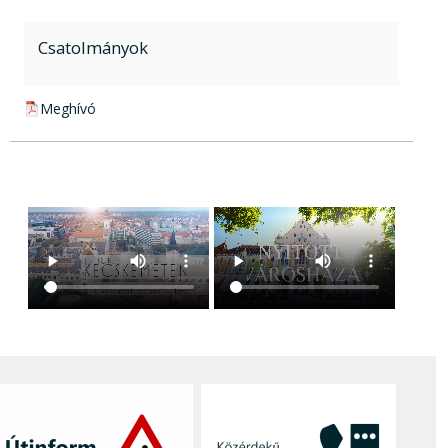
Csatolmányok
pdf csatolmány:
Meghívó