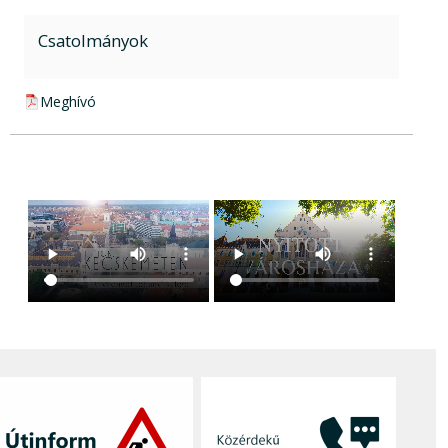
Csatolmányok
pdf csatolmány:
Meghívó