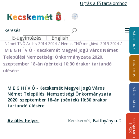
Ugrás
Ugrás a fő tartalomhoz
a
tartalomra
Kecskemét Város Honlapja
Címlap
Városháza
Önkormányzat
Keresés
Nemzetiségi Önkormányzatok
Men
VÁROSUNK
Német Települési Nemzetiségi Önkormányzat
E-ügyintézés
English
Felső navigáció
Német TNÖ Archív 2014-2024
Német TNÖ meghívói 2019-2024
M E G H Í V Ó - Kecskemét Megyei Jogú Város Német
Települési Nemzetiségi Önkormányzata 2020.
TURIZMUS
szeptember 18-án (péntek) 10:30 órakor tartandó
ülésére
M E G H Í V Ó - Kecskemét Megyei Jogú Város
VÁROSHÁZA
Német Települési Nemzetiségi Önkormányzata
2020. szeptember 18-án (péntek) 10:30 órakor
tartandó ülésére
Az ülés helye:
Kecskemét, Batthyány u. 2.
K
E
C
S
K
E
M
É
T
I
Í
R
E
H
K