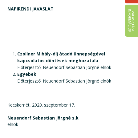
NAPIRENDI JAVASLAT
I
K
V
Á
L
A
S
Z
T
Á
S
I
N
F
O
R
M
Á
C
I
Ó
Czollner Mihály-díj átadó ünnepségével
kapcsolatos döntések meghozatala
Előterjesztő: Neuendorf Sebastian Jörgné elnök
Egyebek
Előterjesztő: Neuendorf Sebastian Jörgné elnök
Kecskemét, 2020. szeptember 17.
Neuendorf Sebastian Jörgné s.k
elnök