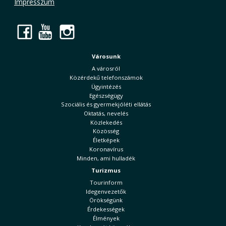
Impresszum
Facebook
YouTube
Instagram
Városunk
A városról
Közérdekű telefonszámok
Ügyintézés
Egészségügy
Szociális és gyermekjóléti ellátás
Oktatás, nevelés
Közlekedés
Közösség
Életképek
Koronavírus
Minden, ami hulladék
Turizmus
Tourinform
Idegenvezetők
Örökségünk
Érdekességek
Élmények