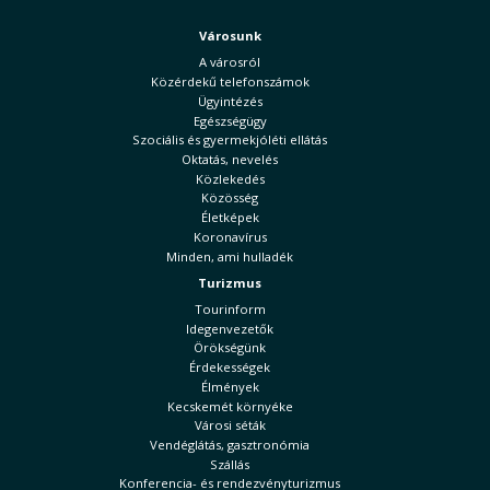
Városunk
A városról
Közérdekű telefonszámok
Ügyintézés
Egészségügy
Szociális és gyermekjóléti ellátás
Oktatás, nevelés
Közlekedés
Közösség
Életképek
Koronavírus
Minden, ami hulladék
Turizmus
Tourinform
Idegenvezetők
Örökségünk
Érdekességek
Élmények
Kecskemét környéke
Városi séták
Vendéglátás, gasztronómia
Szállás
Konferencia- és rendezvényturizmus