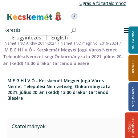
Ugrás
Ugrás a fő tartalomhoz
a
tartalomra
Kecskemét Város Honlapja
Címlap
Városháza
Önkormányzat
Keresés
Nemzetiségi Önkormányzatok
Men
VÁROSUNK
Német Települési Nemzetiségi Önkormányzat
E-ügyintézés
English
Felső navigáció
Német TNÖ Archív 2014-2024
Német TNÖ meghívói 2019-2024
M E G H Í V Ó - Kecskemét Megyei Jogú Város Német
Települési Nemzetiségi Önkormányzata 2021. július 20-
TURIZMUS
án (kedd) 13:00 órakor tartandó ülésére
M E G H Í V Ó - Kecskemét Megyei Jogú Város
Német Települési Nemzetiségi Önkormányzata
VÁROSHÁZA
2021. július 20-án (kedd) 13:00 órakor tartandó
ülésére
K
E
C
S
K
E
M
É
T
I
Í
R
E
H
K
Csatolmányok