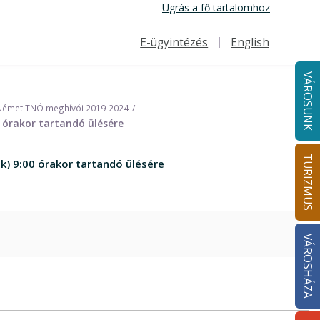
Ugrás a fő tartalomhoz
E-ügyintézés
English
Felső navigáció
VÁROSUNK
Német TNÖ meghívói 2019-2024
 órakor tartandó ülésére
TURIZMUS
) 9:00 órakor tartandó ülésére
VÁROSHÁZA