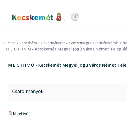
Ugrás
a
tartalomra
Kecskemét Város Honlapja
Címlap
Városháza
Önkormányzat
Nemzetiségi Önkormányzatok
Né
M E G H Í V Ó - Kecskemét Megyei Jogú Város Német Települé
M E G H Í V Ó - Kecskemét Megyei Jogú Város Német Tele
Csatolmányok
pdf csatolmány:
Meghívó