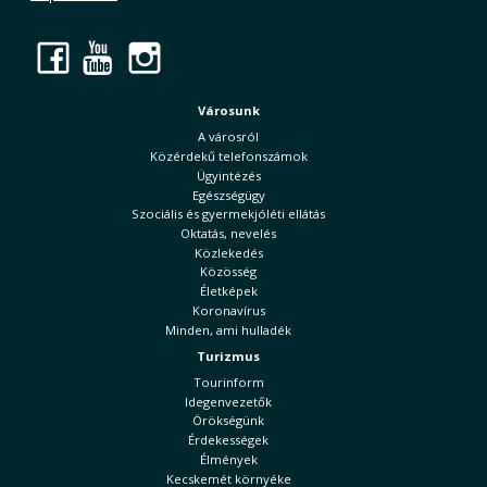
Facebook
YouTube
Instagram
Városunk
A városról
Közérdekű telefonszámok
Ügyintézés
Egészségügy
Szociális és gyermekjóléti ellátás
Oktatás, nevelés
Közlekedés
Közösség
Életképek
Koronavírus
Minden, ami hulladék
Turizmus
Tourinform
Idegenvezetők
Örökségünk
Érdekességek
Élmények
Kecskemét környéke