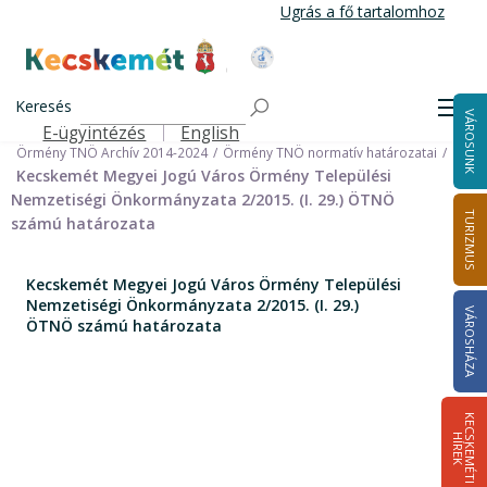
Ugrás
Ugrás a fő tartalomhoz
a
tartalomra
Kecskemét Város Honlapja
Címlap
Városháza
Önkormányzat
Keresés
Nemzetiségi Önkormányzatok
Men
VÁROSUNK
Örmény Települési Nemzetiségi Önkormányzat
E-ügyintézés
English
Felső navigáció
Örmény TNÖ Archív 2014-2024
Örmény TNÖ normatív határozatai
Kecskemét Megyei Jogú Város Örmény Települési
Nemzetiségi Önkormányzata 2/2015. (I. 29.) ÖTNÖ
TURIZMUS
számú határozata
Kecskemét Megyei Jogú Város Örmény Települési
Nemzetiségi Önkormányzata 2/2015. (I. 29.)
VÁROSHÁZA
ÖTNÖ számú határozata
K
E
C
S
K
E
M
É
T
I
Í
R
E
H
K