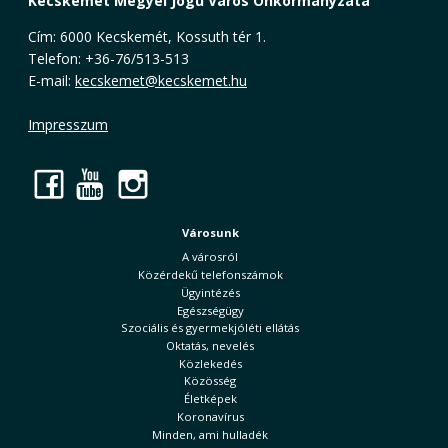
Kecskemét Megyei Jogú Város Önkormányzata
Cím: 6000 Kecskemét, Kossuth tér 1.
Telefon: +36-76/513-513
E-mail:
kecskemet@kecskemet.hu
Impresszum
Facebook
YouTube
Instagram
Városunk
A városról
Közérdekű telefonszámok
Ügyintézés
Egészségügy
Szociális és gyermekjóléti ellátás
Oktatás, nevelés
Közlekedés
Közösség
Életképek
Koronavírus
Minden, ami hulladék