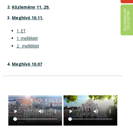
2.
Közlemény 11. 29.
I
K
V
Á
L
A
S
Z
T
Á
S
I
N
F
O
R
M
Á
C
I
Ó
3.
Meghívó 10.11.
1_ET
1_melléklet
2_ melléklet
4.
Meghívó 10.07