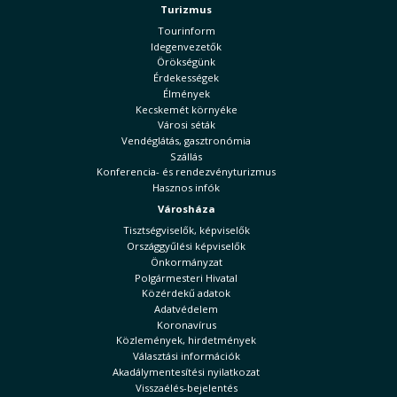
Turizmus
Tourinform
Idegenvezetők
Örökségünk
Érdekességek
Élmények
Kecskemét környéke
Városi séták
Vendéglátás, gasztronómia
Szállás
Konferencia- és rendezvényturizmus
Hasznos infók
Városháza
Tisztségviselők, képviselők
Országgyűlési képviselők
Önkormányzat
Polgármesteri Hivatal
Közérdekű adatok
Adatvédelem
Koronavírus
Közlemények, hirdetmények
Választási információk
Akadálymentesítési nyilatkozat
Visszaélés-bejelentés