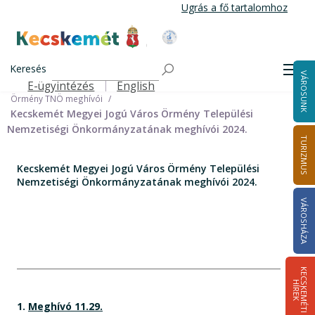
Ugrás
Ugrás a fő tartalomhoz
a
tartalomra
Kecskemét Város Honlapja
Címlap
Városháza
Önkormányzat
Keresés
Nemzetiségi Önkormányzatok
Men
VÁROSUNK
Örmény Települési Nemzetiségi Önkormányzat
E-ügyintézés
English
Felső navigáció
Örmény TNÖ meghívói
Kecskemét Megyei Jogú Város Örmény Települési
Nemzetiségi Önkormányzatának meghívói 2024.
TURIZMUS
Kecskemét Megyei Jogú Város Örmény Települési
Nemzetiségi Önkormányzatának meghívói 2024.
VÁROSHÁZA
K
E
C
S
K
E
M
É
T
I
Í
R
E
H
K
1.
Meghívó 11.29.