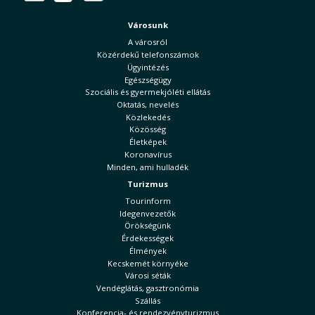
Városunk
A városról
Közérdekű telefonszámok
Ügyintézés
Egészségügy
Szociális és gyermekjóléti ellátás
Oktatás, nevelés
Közlekedés
Közösség
Életképek
Koronavírus
Minden, ami hulladék
Turizmus
Tourinform
Idegenvezetők
Örökségünk
Érdekességek
Élmények
Kecskemét környéke
Városi séták
Vendéglátás, gasztronómia
Szállás
Konferencia- és rendezvényturizmus