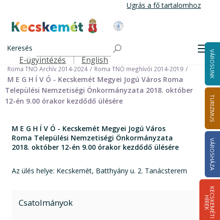
Ugrás
Ugrás a fő tartalomhoz
a
tartalomra
Kecskemét Város Honlapja
Címlap
Városháza
Önkormányzat
Keresés
Nemzetiségi Önkormányzatok
Men
VÁROSUNK
Roma Települési Nemzetiségi Önkormányzat
E-ügyintézés
English
Felső navigáció
Roma TNÖ Archív 2014-2024
Roma TNÖ meghívói 2014-2019
M E G H Í V Ó - Kecskemét Megyei Jogú Város Roma
Települési Nemzetiségi Önkormányzata 2018. október
TURIZMUS
12-én 9.00 órakor kezdődő ülésére
M E G H Í V Ó - Kecskemét Megyei Jogú Város
Roma Települési Nemzetiségi Önkormányzata
VÁROSHÁZA
2018. október 12-én 9.00 órakor kezdődő ülésére
Az ülés helye: Kecskemét, Batthyány u. 2. Tanácsterem
K
E
C
S
K
E
M
É
T
I
Í
R
E
H
K
Csatolmányok