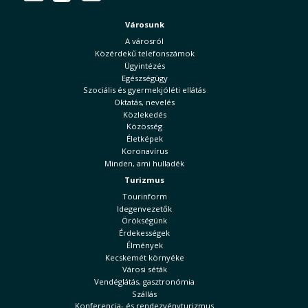
Városunk
A városról
Közérdekű telefonszámok
Ügyintézés
Egészségügy
Szociális és gyermekjóléti ellátás
Oktatás, nevelés
Közlekedés
Közösség
Életképek
Koronavírus
Minden, ami hulladék
Turizmus
Tourinform
Idegenvezetők
Örökségünk
Érdekességek
Élmények
Kecskemét környéke
Városi séták
Vendéglátás, gasztronómia
Szállás
Konferencia- és rendezvényturizmus