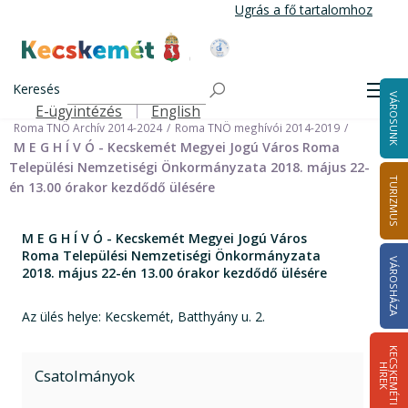
Ugrás
Ugrás a fő tartalomhoz
a
tartalomra
Kecskemét Város Honlapja
Címlap
Városháza
Önkormányzat
Keresés
Nemzetiségi Önkormányzatok
Men
VÁROSUNK
Roma Települési Nemzetiségi Önkormányzat
E-ügyintézés
English
Felső navigáció
Roma TNÖ Archív 2014-2024
Roma TNÖ meghívói 2014-2019
M E G H Í V Ó - Kecskemét Megyei Jogú Város Roma
Települési Nemzetiségi Önkormányzata 2018. május 22-
TURIZMUS
én 13.00 órakor kezdődő ülésére
M E G H Í V Ó - Kecskemét Megyei Jogú Város
Roma Települési Nemzetiségi Önkormányzata
VÁROSHÁZA
2018. május 22-én 13.00 órakor kezdődő ülésére
Az ülés helye: Kecskemét, Batthyány u. 2.
K
E
C
S
K
E
M
É
T
I
Í
R
E
H
K
Csatolmányok