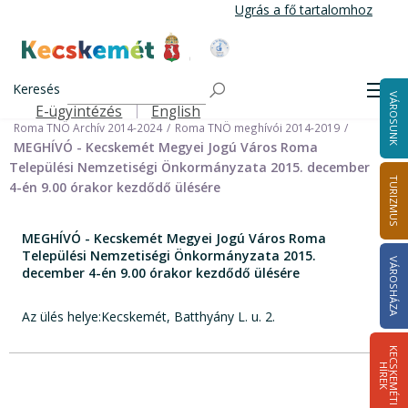
Ugrás
Ugrás a fő tartalomhoz
a
tartalomra
Kecskemét Város Honlapja
Címlap
Városháza
Önkormányzat
Keresés
Nemzetiségi Önkormányzatok
Men
VÁROSUNK
Roma Települési Nemzetiségi Önkormányzat
E-ügyintézés
English
Felső navigáció
Roma TNÖ Archív 2014-2024
Roma TNÖ meghívói 2014-2019
MEGHÍVÓ - Kecskemét Megyei Jogú Város Roma
Települési Nemzetiségi Önkormányzata 2015. december
TURIZMUS
4-én 9.00 órakor kezdődő ülésére
MEGHÍVÓ - Kecskemét Megyei Jogú Város Roma
Települési Nemzetiségi Önkormányzata 2015.
VÁROSHÁZA
december 4-én 9.00 órakor kezdődő ülésére
Az ülés helye:Kecskemét, Batthyány L. u. 2.
K
E
C
S
K
E
M
É
T
I
Í
R
E
H
K