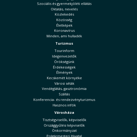
Szociális és gyermekjóléti ellátás
Oktatás, nevelés
Közlekedés
Közösség
Életképek
Koronavírus
Minden, ami hulladék
Turizmus
Tourinform
Idegenvezetők
Örökségünk
Érdekességek
Élmények
Kecskemét környéke
Városi séták
Vendéglátás, gasztronómia
Szállás
Konferencia- és rendezvényturizmus
Hasznos infók
Városháza
Tisztségviselők, képviselők
Országgyűlési képviselők
Önkormányzat
Polgármesteri Hivatal