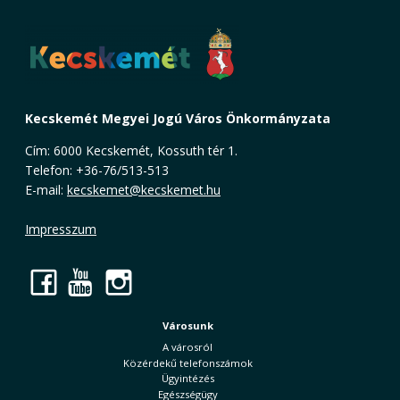
Kecskemét Megyei Jogú Város Önkormányzata
Cím: 6000 Kecskemét, Kossuth tér 1.
Telefon: +36-76/513-513
E-mail:
kecskemet@kecskemet.hu
Impresszum
Facebook
YouTube
Instagram
Városunk
A városról
Közérdekű telefonszámok
Ügyintézés
Egészségügy