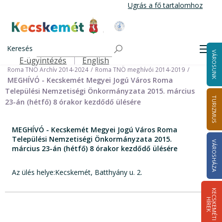
Ugrás
Ugrás a fő tartalomhoz
a
tartalomra
Kecskemét Város Honlapja
Címlap
Városháza
Önkormányzat
Keresés
Nemzetiségi Önkormányzatok
Men
VÁROSUNK
Roma Települési Nemzetiségi Önkormányzat
E-ügyintézés
English
Felső navigáció
Roma TNÖ Archív 2014-2024
Roma TNÖ meghívói 2014-2019
MEGHÍVÓ - Kecskemét Megyei Jogú Város Roma
Települési Nemzetiségi Önkormányzata 2015. március
TURIZMUS
23-án (hétfő) 8 órakor kezdődő ülésére
MEGHÍVÓ - Kecskemét Megyei Jogú Város Roma
Települési Nemzetiségi Önkormányzata 2015.
VÁROSHÁZA
március 23-án (hétfő) 8 órakor kezdődő ülésére
Az ülés helye:Kecskemét, Batthyány u. 2.
K
E
C
S
K
E
M
É
T
I
Í
R
E
H
K