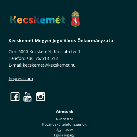
Kecskemét Megyei Jogú Város Önkormányzata
Cím: 6000 Kecskemét, Kossuth tér 1.
Telefon: +36-76/513-513
E-mail:
kecskemet@kecskemet.hu
Impresszum
Facebook
YouTube
Instagram
Városunk
A városról
Közérdekű telefonszámok
Ügyintézés
Egészségügy