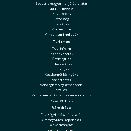
Szociális és gyermekjóléti ellátás
Oktatás, nevelés
Közlekedés
Közösség
Életképek
Koronavírus
Minden, ami hulladék
Turizmus
Tourinform
Idegenvezetők
Örökségünk
Érdekességek
Élmények
Kecskemét környéke
Városi séták
Vendéglátás, gasztronómia
Szállás
Konferencia- és rendezvényturizmus
Hasznos infók
Városháza
Tisztségviselők, képviselők
Országgyűlési képviselők
Önkormányzat
Polgármesteri Hivatal