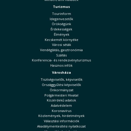
Turizmus
Tourinform
Idegenvezetők
Örökségünk
Érdekességek
Élmények
Kecskemét környéke
Városi séták
Vendéglátás, gasztronómia
Szállás
Konferencia- és rendezvényturizmus
Hasznos infók
Városháza
Tisztségviselők, képviselők
Országgyűlési képviselők
Önkormányzat
Polgármesteri Hivatal
Közérdekű adatok
Adatvédelem
Koronavírus
Közlemények, hirdetmények
Választási információk
Akadálymentesítési nyilatkozat