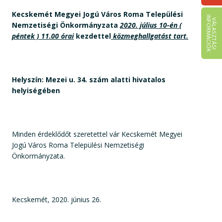
Kecskemét Megyei Jogú Város Roma Települési
I
K
V
Á
L
A
S
Z
T
Á
S
I
N
F
O
R
M
Á
C
I
Ó
Nemzetiségi Önkormányzata
2020. július 10-én
(
péntek ) 11.00 órai
kezdettel
közmeghallgatást tart.
Helyszín:
Mezei u. 34. szám alatti hivatalos
helyiségében
Minden érdeklődőt szeretettel vár Kecskemét Megyei
Jogú Város Roma Települési Nemzetiségi
Önkormányzata.
Kecskemét, 2020. június 26.