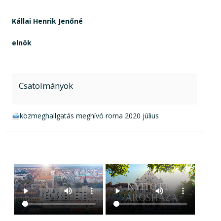
Kállai Henrik Jenőné
elnök
Csatolmányok
docx csatolmány:
közmeghallgatás meghívó roma 2020 július