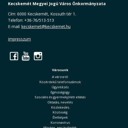
Kecskemét Megyei Jogú Város Önkormányzata
Cím: 6000 Kecskemét, Kossuth tér 1.
Telefon: +36-76/513-513
E-mail:
kecskemet@kecskemet.hu
Impresszum
Facebook
YouTube
Instagram
Városunk
A városról
Közérdekű telefonszámok
Ügyintézés
Egészségügy
Szociális és gyermekjóléti ellátás
Oktatás, nevelés
Közlekedés
Közösség
Életképek
Koronavírus
Minden, ami hulladék