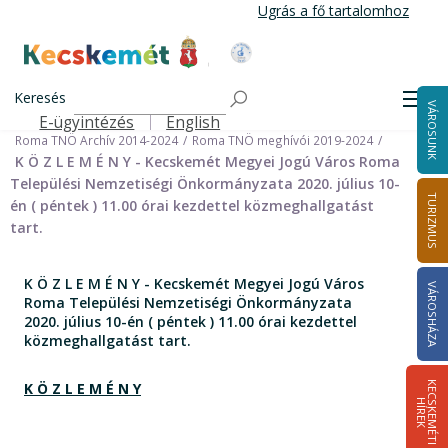
Ugrás
Ugrás a fő tartalomhoz
a
tartalomra
Kecskemét Város Honlapja
Címlap
Városháza
Önkormányzat
Keresés
Nemzetiségi Önkormányzatok
Men
VÁROSUNK
Roma Települési Nemzetiségi Önkormányzat
E-ügyintézés
English
Felső navigáció
Roma TNÖ Archív 2014-2024
Roma TNÖ meghívói 2019-2024
K Ö Z L E M É N Y - Kecskemét Megyei Jogú Város Roma
Települési Nemzetiségi Önkormányzata 2020. július 10-
TURIZMUS
én ( péntek ) 11.00 órai kezdettel közmeghallgatást
tart.
K Ö Z L E M É N Y - Kecskemét Megyei Jogú Város
VÁROSHÁZA
Roma Települési Nemzetiségi Önkormányzata
2020. július 10-én ( péntek ) 11.00 órai kezdettel
közmeghallgatást tart.
K Ö Z L E M É N Y
K
E
C
S
K
E
M
É
T
I
Í
R
E
H
K