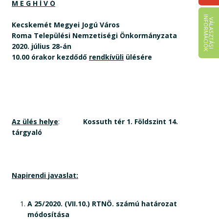
M E G H Í V Ó
I
K
V
Á
L
A
S
Z
T
Á
S
I
N
F
O
R
M
Á
C
I
Ó
Kecskemét Megyei Jogú Város
Roma Települési Nemzetiségi Önkormányzata
2020. július 28-án
10.00 órakor
kezdődő
rendkívüli
ülésére
Az ülés helye
:
Kossuth tér 1. Földszint 14.
tárgyaló
Napirendi javaslat:
A 25/2020. (VII.10.) RTNÖ. számú határozat
módosítása