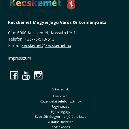
Kecskemét Megyei Jogú Város Önkormányzata
Cím: 6000 Kecskemét, Kossuth tér 1.
Telefon: +36-76/513-513
E-mail:
kecskemet@kecskemet.hu
Impresszum
Facebook
YouTube
Instagram
Városunk
A városról
Közérdekű telefonszámok
Ügyintézés
Egészségügy
Szociális és gyermekjóléti ellátás
Oktatás, nevelés
Közlekedés