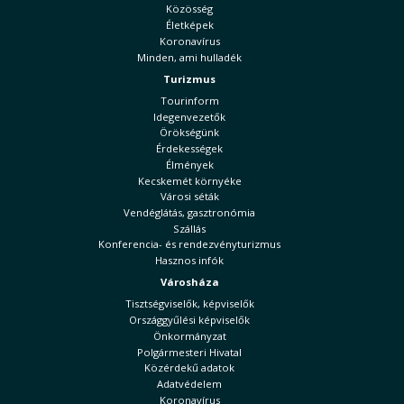
Közösség
Életképek
Koronavírus
Minden, ami hulladék
Turizmus
Tourinform
Idegenvezetők
Örökségünk
Érdekességek
Élmények
Kecskemét környéke
Városi séták
Vendéglátás, gasztronómia
Szállás
Konferencia- és rendezvényturizmus
Hasznos infók
Városháza
Tisztségviselők, képviselők
Országgyűlési képviselők
Önkormányzat
Polgármesteri Hivatal
Közérdekű adatok
Adatvédelem
Koronavírus