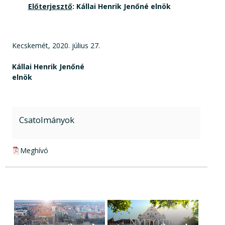
Előterjesztő
: Kállai Henrik Jenőné elnök
Kecskemét, 2020. július 27.
Kállai Henrik Jenőné
elnök
Csatolmányok
pdf csatolmány:
Meghívó