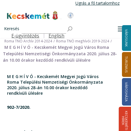
Ugrás
Ugrás a fő tartalomhoz
a
tartalomra
Kecskemét Város Honlapja
Címlap
Városháza
Önkormányzat
Keresés
Nemzetiségi Önkormányzatok
Men
VÁROSUNK
Roma Települési Nemzetiségi Önkormányzat
E-ügyintézés
English
Felső navigáció
Roma TNÖ Archív 2014-2024
Roma TNÖ meghívói 2019-2024
M E G H Í V Ó - Kecskemét Megyei Jogú Város Roma
Települési Nemzetiségi Önkormányzata 2020. július 28-
TURIZMUS
án 10.00 órakor kezdődő rendkívüli ülésére
M E G H Í V Ó - Kecskemét Megyei Jogú Város
Roma Települési Nemzetiségi Önkormányzata
VÁROSHÁZA
2020. július 28-án 10.00 órakor kezdődő
rendkívüli ülésére
902-7/2020.
K
E
C
S
K
E
M
É
T
I
Í
R
E
H
K