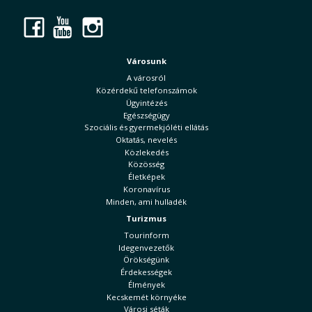
Facebook
YouTube
Instagram
Városunk
A városról
Közérdekű telefonszámok
Ügyintézés
Egészségügy
Szociális és gyermekjóléti ellátás
Oktatás, nevelés
Közlekedés
Közösség
Életképek
Koronavírus
Minden, ami hulladék
Turizmus
Tourinform
Idegenvezetők
Örökségünk
Érdekességek
Élmények
Kecskemét környéke
Városi séták