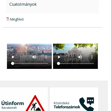
Csatolmányok
pdf csatolmány:
Meghívó