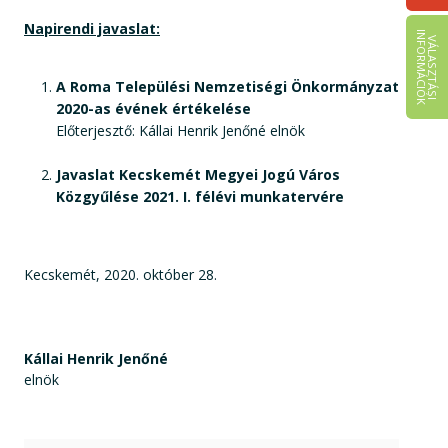
Napirendi javaslat:
I
K
V
Á
L
A
S
Z
T
Á
S
I
N
F
O
R
M
Á
C
I
Ó
A Roma Települési Nemzetiségi Önkormányzat
2020-as évének értékelése
Előterjesztő: Kállai Henrik Jenőné elnök
Javaslat Kecskemét Megyei Jogú Város
Közgyűlése 2021. I. félévi munkatervére
Kecskemét, 2020. október 28.
Kállai Henrik Jenőné
elnök