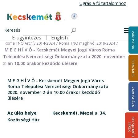
Ugrás
Ugrás a fő tartalomhoz
a
tartalomra
Kecskemét Város Honlapja
Címlap
Városháza
Önkormányzat
Keresés
Nemzetiségi Önkormányzatok
Men
VÁROSUNK
Roma Települési Nemzetiségi Önkormányzat
E-ügyintézés
English
Felső navigáció
Roma TNÖ Archív 2014-2024
Roma TNÖ meghívói 2019-2024
M E G H Í V Ó - Kecskemét Megyei Jogú Város Roma
Települési Nemzetiségi Önkormányzata 2020. november
TURIZMUS
2-án 10.00 órakor kezdődő ülésére
M E G H Í V Ó - Kecskemét Megyei Jogú Város
Roma Települési Nemzetiségi Önkormányzata
VÁROSHÁZA
2020. november 2-án 10.00 órakor kezdődő
ülésére
Az ülés helye
:
Kecskemét, Mezei u. 34.
Közösségi Ház
K
E
C
S
K
E
M
É
T
I
Í
R
E
H
K