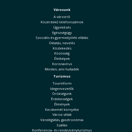
Városunk
A városról
Közérdekű telefonszámok
Ügyintézés
Egészségügy
Szociális és gyermekjóléti ellátás
Oktatás, nevelés
Közlekedés
Közösség
Életképek
Koronavírus
Minden, ami hulladék
Turizmus
Tourinform
Idegenvezetők
Örökségünk
Érdekességek
Élmények
Kecskemét környéke
Városi séták
Vendéglátás, gasztronómia
Szállás
Konferencia- és rendezvényturizmus