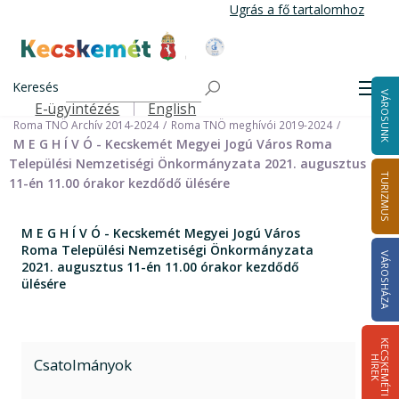
Ugrás
Ugrás a fő tartalomhoz
a
tartalomra
Kecskemét Város Honlapja
Címlap
Városháza
Önkormányzat
Keresés
Nemzetiségi Önkormányzatok
Men
VÁROSUNK
Roma Települési Nemzetiségi Önkormányzat
E-ügyintézés
English
Felső navigáció
Roma TNÖ Archív 2014-2024
Roma TNÖ meghívói 2019-2024
M E G H Í V Ó - Kecskemét Megyei Jogú Város Roma
Települési Nemzetiségi Önkormányzata 2021. augusztus
TURIZMUS
11-én 11.00 órakor kezdődő ülésére
M E G H Í V Ó - Kecskemét Megyei Jogú Város
Roma Települési Nemzetiségi Önkormányzata
VÁROSHÁZA
2021. augusztus 11-én 11.00 órakor kezdődő
ülésére
K
E
C
S
K
E
M
É
T
I
Í
R
E
H
K
Csatolmányok