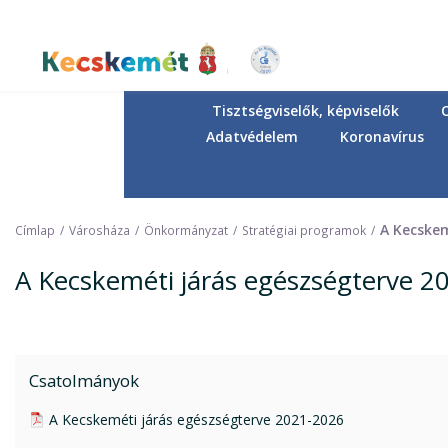
Ugrás
a
tartalomra
Kecskemét Város Honlapja
Tisztségviselők, képviselők
Adatvédelem
Koronavírus
A Kecskem
Címlap
Városháza
Önkormányzat
Stratégiai programok
A Kecskeméti járás egészségterve 2
Csatolmányok
pdf csatolmány:
A Kecskeméti járás egészségterve 2021-2026