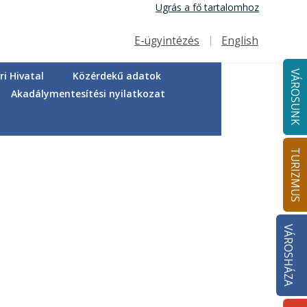
Ugrás a fő tartalomhoz
E-ügyintézés
English
Felső navigáció
VÁROSUNK
i Hivatal
Közérdekű adatok
Akadálymentesítési nyilatkozat
TURIZMUS
VÁROSHÁZA