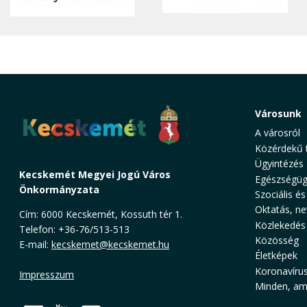
Városunk
A városról
Közérdekű 
Ügyintézés
Kecskemét Megyei Jogú Város
Egészségüg
Önkormányzata
Szociális és
Oktatás, ne
Cím: 6000 Kecskemét, Kossuth tér 1.
Közlekedés
Telefon: +36-76/513-513
Közösség
E-mail:
kecskemet@kecskemet.hu
Életképek
Koronavíru
Impresszum
Minden, ami