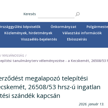
Keresés
Országgyűlési képviselők
Önkormányzat
Polgármester
Közlemények, hirdetmények
Választási információk
Visszaélés-bejelentés
Ebösszeírás
NYILVÁNOSSÁG
pítési tanulmányterv véleményezése - a Kecskemét, 26508/53 hrs
erződést megalapozó telepítési
cskemét, 26508/53 hrsz-ú ingatlan
ztési szándék kapcsán
2026. január 13.