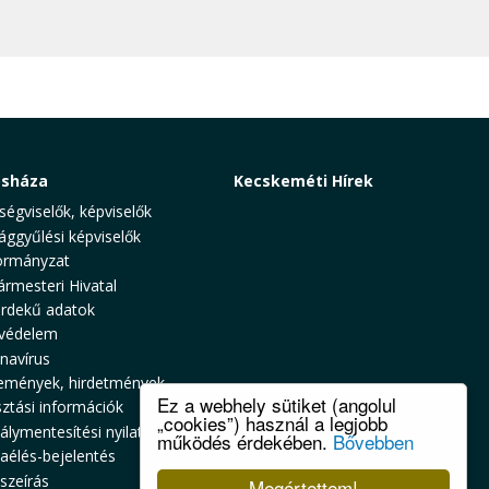
osháza
Kecskeméti Hírek
ségviselők, képviselők
ággyűlési képviselők
rmányzat
ármesteri Hivatal
rdekű adatok
védelem
navírus
emények, hirdetmények
Ez a webhely sütiket (angolul
sztási információk
„cookies”) használ a legjobb
álymentesítési nyilatkozat
működés érdekében.
Bővebben
zaélés-bejelentés
szeírás
Megértettem!