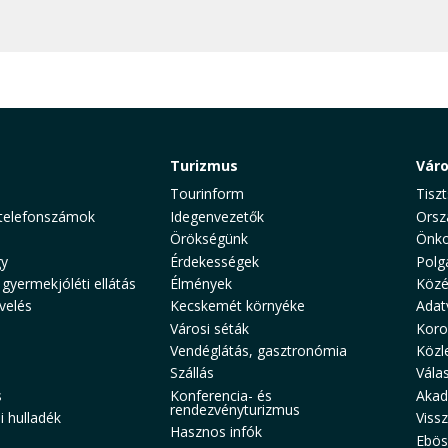
Turizmus
Vár
Tourinform
Tiszt
telefonszámok
Idegenvezetők
Orsz
Örökségünk
Önko
y
Érdekességek
Polg
 gyermekjóléti ellátás
Élmények
Közé
velés
Kecskemét környéke
Adat
Városi séták
Koro
Vendéglátás, gasztronómia
Közl
Szállás
Vála
s
Konferencia- és
Akad
rendezvényturizmus
 hulladék
Viss
Hasznos infók
Ebös