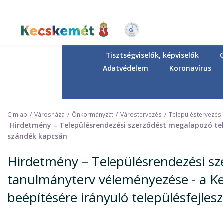
Ugrás
a
tartalomra
Kecskemét Város Honlapja
Tisztségviselők, képviselők
Adatvédelem
Koronavírus
Címlap
Városháza
Önkormányzat
Várostervezés
Településtervezés
Hirdetmény – Településrendezési szerződést megalapozó tele
szándék kapcsán
Hirdetmény – Településrendezési sz
tanulmányterv véleményezése - a Ke
beépítésére irányuló településfejles