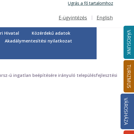
Ugrás a fő tartalomhoz
E-ügyintézés
English
Felső navigáció
VÁROSUNK
i Hivatal
Közérdekű adatok
Akadálymentesítési nyilatkozat
TURIZMUS
z-ú ingatlan beépítésére irányuló településfejlesztési
VÁROSHÁZA