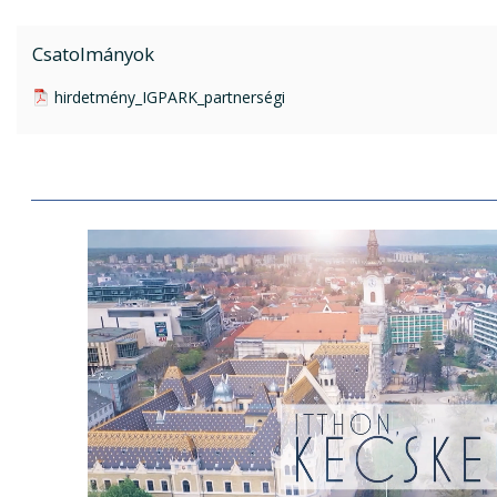
Csatolmányok
pdf csatolmány:
hirdetmény_IGPARK_partnerségi