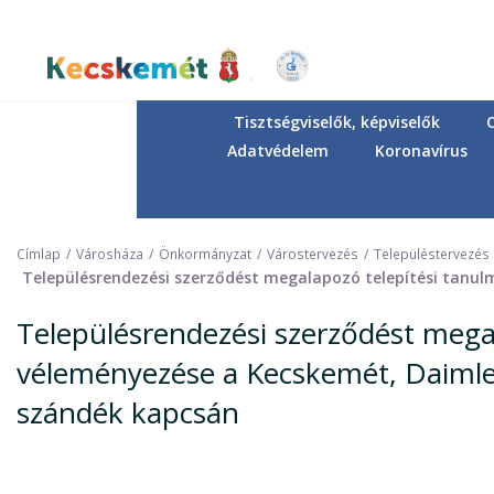
Ugrás
a
tartalomra
Kecskemét Város Honlapja
Tisztségviselők, képviselők
Adatvédelem
Koronavírus
Címlap
Városháza
Önkormányzat
Várostervezés
Településtervezés
Településrendezési szerződést megalapozó telepítési tanul
Településrendezési szerződést mega
véleményezése a Kecskemét, Daimler 
szándék kapcsán