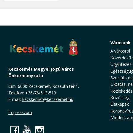
Városunk
A városról
Közérdekű 
Ügyintézés
Kecskemét Megyei Jogú Város
Egészségüg
Önkormányzata
Szociális és
Oktatás, ne
Cím: 6000 Kecskemét, Kossuth tér 1.
Közlekedés
Telefon: +36-76/513-513
Közösség
E-mail:
kecskemet@kecskemet.hu
Életképek
Koronavíru
Impresszum
Minden, ami
Facebook
YouTube
Instagram