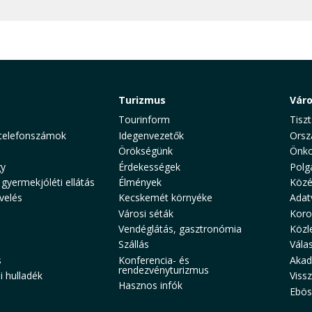
Turizmus
Vár
Tourinform
Tiszt
telefonszámok
Idegenvezetők
Orsz
Örökségünk
Önko
y
Érdekességek
Polg
 gyermekjóléti ellátás
Élmények
Közé
velés
Kecskemét környéke
Adat
Városi séták
Koro
Vendéglátás, gasztronómia
Közl
Szállás
Vála
s
Konferencia- és
Akad
rendezvényturizmus
 hulladék
Viss
Hasznos infók
Ebös