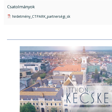
Csatolmányok
pdf csatolmány:
hirdetmény_CTPARK_partnerségi_sk