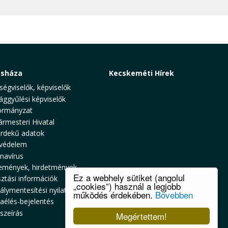
osháza
Kecskeméti Hírek
ségviselők, képviselők
ággyűlési képviselők
rmányzat
ármesteri Hivatal
rdekű adatok
védelem
navírus
emények, hirdetmények
Ez a webhely sütiket (angolul
sztási információk
„cookies”) használ a legjobb
álymentesítési nyilatkozat
működés érdekében.
Bővebben
zaélés-bejelentés
szeírás
Megértettem!