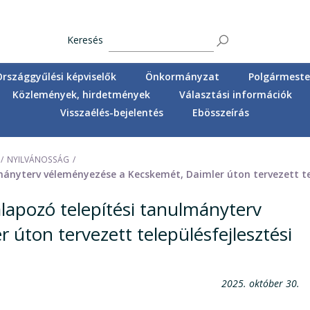
Keresés
Országgyűlési képviselők
Önkormányzat
Polgármester
Közlemények, hirdetmények
Választási információk
Visszaélés-bejelentés
Ebösszeírás
NYILVÁNOSSÁG
mányterv véleményezése a Kecskemét, Daimler úton tervezett te
lapozó telepítési tanulmányterv
úton tervezett településfejlesztési
2025. október 30.