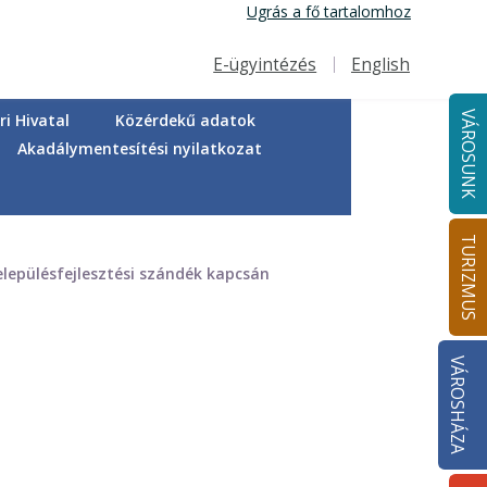
Ugrás a fő tartalomhoz
E-ügyintézés
English
Felső navigáció
VÁROSUNK
i Hivatal
Közérdekű adatok
Akadálymentesítési nyilatkozat
TURIZMUS
lepülésfejlesztési szándék kapcsán
VÁROSHÁZA