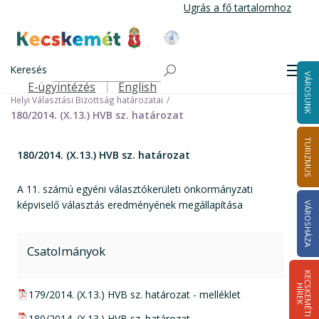
Ugrás
Ugrás a fő tartalomhoz
a
tartalomra
Kecskemét Város Honlapja
Címlap
Városháza
Választási információk
Korábbi választások
Keresés
Helyi önkormányzati képviselők és polgármester választás 2014
Men
VÁROSUNK
Helyi Választási Bizottság ülései, határozatai
E-ügyintézés
English
Felső navigáció
Helyi Választási Bizottság határozatai
180/2014. (X.13.) HVB sz. határozat
TURIZMUS
180/2014. (X.13.) HVB sz. határozat
A 11. számú egyéni választókerületi önkormányzati
képviselő választás eredményének megállapítása
VÁROSHÁZA
Csatolmányok
K
E
C
S
K
E
M
É
T
I
Í
R
E
H
K
pdf csatolmány:
179/2014. (X.13.) HVB sz. határozat - melléklet
pdf csatolmány:
180/2014. (X.13.) HVB sz. határozat