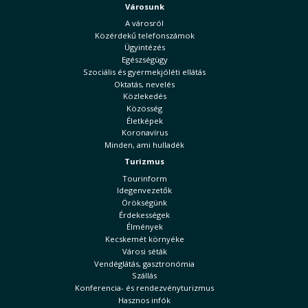
Városunk
A városról
Közérdekű telefonszámok
Ügyintézés
Egészségügy
Szociális és gyermekjóléti ellátás
Oktatás, nevelés
Közlekedés
Közösség
Életképek
Koronavírus
Minden, ami hulladék
Turizmus
Tourinform
Idegenvezetők
Örökségünk
Érdekességek
Élmények
Kecskemét környéke
Városi séták
Vendéglátás, gasztronómia
Szállás
Konferencia- és rendezvényturizmus
Hasznos infók