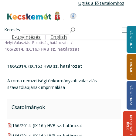
Ugrás
Ugrás a fő tartalomhoz
a
tartalomra
Kecskemét Város Honlapja
Címlap
Városháza
Választási információk
Korábbi választások
Keresés
Helyi önkormányzati képviselők és polgármester választás 2014
Men
VÁROSUNK
Helyi Választási Bizottság ülései, határozatai
E-ügyintézés
English
Felső navigáció
Helyi Választási Bizottság határozatai
166/2014. (IX.16.) HVB sz. határozat
TURIZMUS
166/2014. (IX.16.) HVB sz. határozat
A roma nemzetiségi önkormányzati választás
szavazólapjának imprimálása
VÁROSHÁZA
Csatolmányok
K
E
C
S
K
E
M
É
T
I
Í
R
E
H
K
pdf csatolmány:
166/2014. (IX.16.) HVB sz. határozat
pdf csatolmány:
166/2014. (IX.16.) HVB sz. határozat