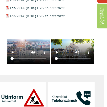
pdf csatolmány:
166/2014. (IX.16.) HVB sz. határozat
I
K
V
Á
L
A
S
Z
T
Á
S
I
N
F
O
R
M
Á
C
I
Ó
pdf csatolmány:
166/2014. (IX.16.) HVB sz. határozat