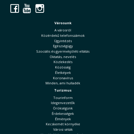
Facebook
YouTube
Instagram
Városunk
A városról
Közérdekű telefonszámok
Ügyintézés
Egészségügy
Szociális és gyermekjóléti ellátás
Oktatás, nevelés
Közlekedés
Közösség
Életképek
Koronavírus
Minden, ami hulladék
Turizmus
Tourinform
Idegenvezetők
Örökségünk
Érdekességek
Élmények
Kecskemét környéke
Városi séták