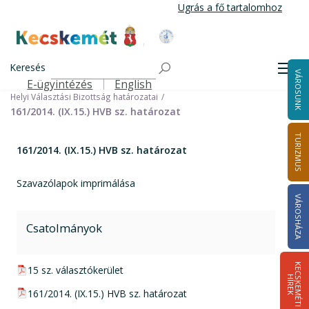
Ugrás
Ugrás a fő tartalomhoz
a
tartalomra
Kecskemét Város Honlapja
Címlap
Városháza
Választási információk
Korábbi választások
Keresés
Helyi önkormányzati képviselők és polgármester választás 2014
Men
VÁROSUNK
Helyi Választási Bizottság ülései, határozatai
E-ügyintézés
English
Felső navigáció
Helyi Választási Bizottság határozatai
161/2014. (IX.15.) HVB sz. határozat
TURIZMUS
161/2014. (IX.15.) HVB sz. határozat
Szavazólapok imprimálása
VÁROSHÁZA
Csatolmányok
K
E
C
S
K
E
M
É
T
I
Í
R
E
pdf csatolmány:
15 sz. választókerület
H
K
pdf csatolmány:
161/2014. (IX.15.) HVB sz. határozat