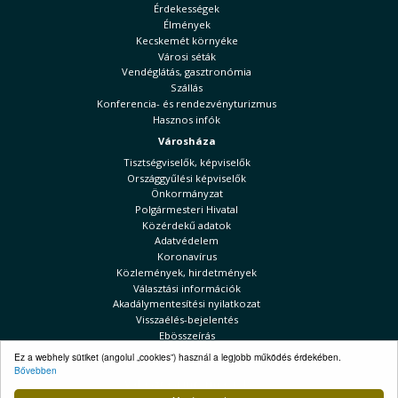
Érdekességek
Élmények
Kecskemét környéke
Városi séták
Vendéglátás, gasztronómia
Szállás
Konferencia- és rendezvényturizmus
Hasznos infók
Városháza
Tisztségviselők, képviselők
Országgyűlési képviselők
Önkormányzat
Polgármesteri Hivatal
Közérdekű adatok
Adatvédelem
Koronavírus
Közlemények, hirdetmények
Választási információk
Akadálymentesítési nyilatkozat
Visszaélés-bejelentés
Ebösszeírás
Kecskeméti Hírek
Ez a webhely sütiket (angolul „cookies”) használ a legjobb működés érdekében.
Bővebben
Választási információk