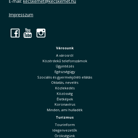
E-mail:
kecskemet@kecskemet.hu
Impresszum
Facebook
YouTube
Instagram
Városunk
A városról
Közérdekű telefonszámok
Ügyintézés
Egészségügy
Szociális és gyermekjóléti ellátás
Oktatás, nevelés
Közlekedés
Közösség
Életképek
Koronavírus
Minden, ami hulladék
Turizmus
Tourinform
Idegenvezetők
Örökségünk