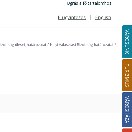
Ugrás a fő tartalomhoz
E-ügyintézés
English
Felső navigáció
VÁROSUNK
Bizottság ülései, határozatai
Helyi Választási Bizottság határozatai
TURIZMUS
VÁROSHÁZA