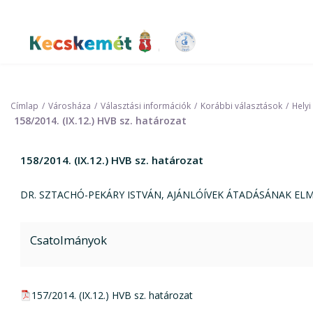
Ugrás
a
tartalomra
Kecskemét Város Honlapja
Címlap
Városháza
Választási információk
Korábbi választások
Helyi
158/2014. (IX.12.) HVB sz. határozat
158/2014. (IX.12.) HVB sz. határozat
DR. SZTACHÓ-PEKÁRY ISTVÁN, AJÁNLÓÍVEK ÁTADÁSÁNAK EL
Csatolmányok
pdf csatolmány:
157/2014. (IX.12.) HVB sz. határozat