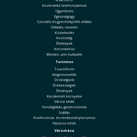
Közérdekű telefonszámok
Ügyintézés
Egészségügy
Szociális és gyermekjóléti ellátás
Oktatás, nevelés
Közlekedés
Közösség
Életképek
Koronavírus
Minden, ami hulladék
Turizmus
Tourinform
Idegenvezetők
Örökségünk
Érdekességek
Élmények
Kecskemét környéke
Városi séták
Vendéglátás, gasztronómia
Szállás
Konferencia- és rendezvényturizmus
Hasznos infók
Városháza