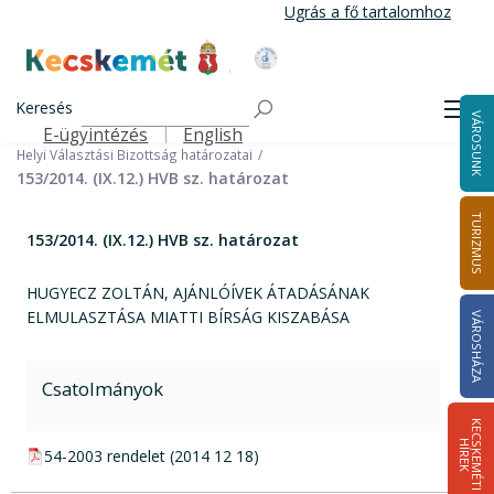
Ugrás
Ugrás a fő tartalomhoz
a
tartalomra
Kecskemét Város Honlapja
Címlap
Városháza
Választási információk
Korábbi választások
Keresés
Helyi önkormányzati képviselők és polgármester választás 2014
Men
VÁROSUNK
Helyi Választási Bizottság ülései, határozatai
E-ügyintézés
English
Felső navigáció
Helyi Választási Bizottság határozatai
153/2014. (IX.12.) HVB sz. határozat
TURIZMUS
153/2014. (IX.12.) HVB sz. határozat
HUGYECZ ZOLTÁN, AJÁNLÓÍVEK ÁTADÁSÁNAK
ELMULASZTÁSA MIATTI BÍRSÁG KISZABÁSA
VÁROSHÁZA
Csatolmányok
K
E
C
S
K
E
M
É
T
I
Í
R
E
H
K
pdf csatolmány:
54-2003 rendelet (2014 12 18)