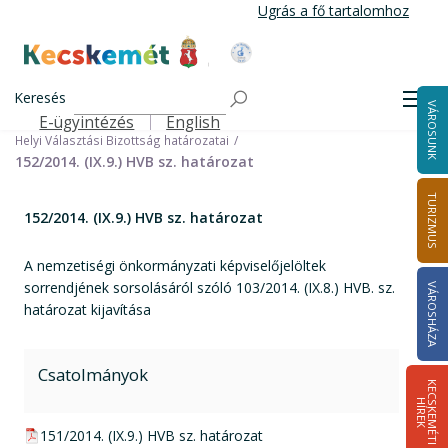
Ugrás
Ugrás a fő tartalomhoz
a
tartalomra
Kecskemét Város Honlapja
Címlap
Városháza
Választási információk
Korábbi választások
Keresés
Helyi önkormányzati képviselők és polgármester választás 2014
Men
VÁROSUNK
Helyi Választási Bizottság ülései, határozatai
E-ügyintézés
English
Felső navigáció
Helyi Választási Bizottság határozatai
152/2014. (IX.9.) HVB sz. határozat
TURIZMUS
152/2014. (IX.9.) HVB sz. határozat
A nemzetiségi önkormányzati képviselőjelöltek
sorrendjének sorsolásáról szóló 103/2014. (IX.8.) HVB. sz.
VÁROSHÁZA
határozat kijavítása
Csatolmányok
K
E
C
S
K
E
M
É
T
I
Í
R
E
H
K
pdf csatolmány:
151/2014. (IX.9.) HVB sz. határozat