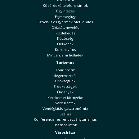
Közérdekű telefonszámok
Ügyintézés
Egészségügy
Szociális és gyermekjóléti ellátás
Oktatás, nevelés
Közlekedés
Közösség
Életképek
Koronavírus
Minden, ami hulladék
Turizmus
Tourinform
Idegenvezetők
Örökségünk
Érdekességek
Élmények
Kecskemét környéke
Városi séták
Vendéglátás, gasztronómia
Szállás
Konferencia- és rendezvényturizmus
Hasznos infók
Városháza