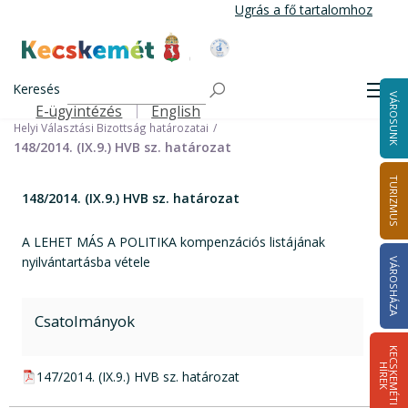
Ugrás
Ugrás a fő tartalomhoz
a
tartalomra
Kecskemét Város Honlapja
Címlap
Városháza
Választási információk
Korábbi választások
Keresés
Helyi önkormányzati képviselők és polgármester választás 2014
Men
VÁROSUNK
Helyi Választási Bizottság ülései, határozatai
E-ügyintézés
English
Felső navigáció
Helyi Választási Bizottság határozatai
148/2014. (IX.9.) HVB sz. határozat
TURIZMUS
148/2014. (IX.9.) HVB sz. határozat
A LEHET MÁS A POLITIKA kompenzációs listájának
nyilvántartásba vétele
VÁROSHÁZA
Csatolmányok
K
E
C
S
K
E
M
É
T
I
Í
R
E
H
K
pdf csatolmány:
147/2014. (IX.9.) HVB sz. határozat