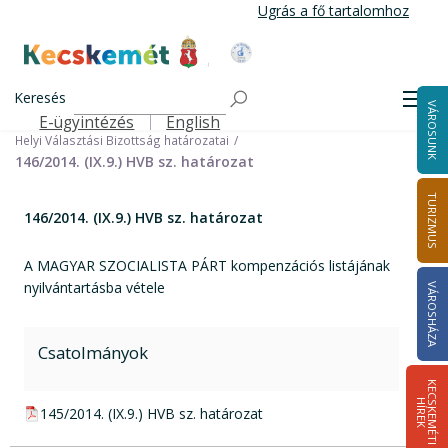
Ugrás
Ugrás a fő tartalomhoz
a
tartalomra
Kecskemét Város Honlapja
Címlap
Városháza
Választási információk
Korábbi választások
Keresés
Helyi önkormányzati képviselők és polgármester választás 2014
Men
VÁROSUNK
Helyi Választási Bizottság ülései, határozatai
E-ügyintézés
English
Felső navigáció
Helyi Választási Bizottság határozatai
146/2014. (IX.9.) HVB sz. határozat
TURIZMUS
146/2014. (IX.9.) HVB sz. határozat
A MAGYAR SZOCIALISTA PÁRT kompenzációs listájának
nyilvántartásba vétele
VÁROSHÁZA
Csatolmányok
K
E
C
S
K
E
M
É
T
I
Í
R
E
H
K
pdf csatolmány:
145/2014. (IX.9.) HVB sz. határozat