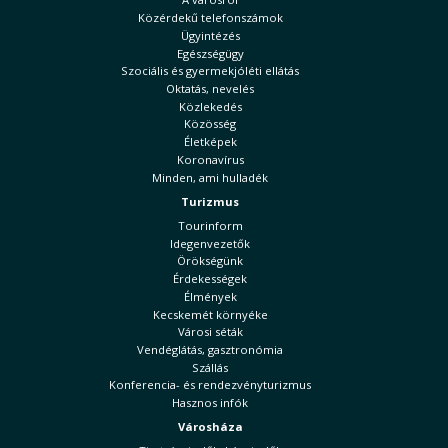
Közérdekű telefonszámok
Ügyintézés
Egészségügy
Szociális és gyermekjóléti ellátás
Oktatás, nevelés
Közlekedés
Közösség
Életképek
Koronavírus
Minden, ami hulladék
Turizmus
Tourinform
Idegenvezetők
Örökségünk
Érdekességek
Élmények
Kecskemét környéke
Városi séták
Vendéglátás, gasztronómia
Szállás
Konferencia- és rendezvényturizmus
Hasznos infók
Városháza