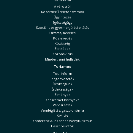
A városról
Közérdekű telefonszámok
Ügyintézés
Egészségügy
Szociális és gyermekjóléti ellátás
Oktatás, nevelés
Közlekedés
Közösség
Életképek
Koronavírus
Minden, ami hulladék
Turizmus
Tourinform
Idegenvezetők
Örökségünk
Érdekességek
Élmények
Kecskemét környéke
Városi séták
Vendéglátás, gasztronómia
Szállás
Konferencia- és rendezvényturizmus
Hasznos infók