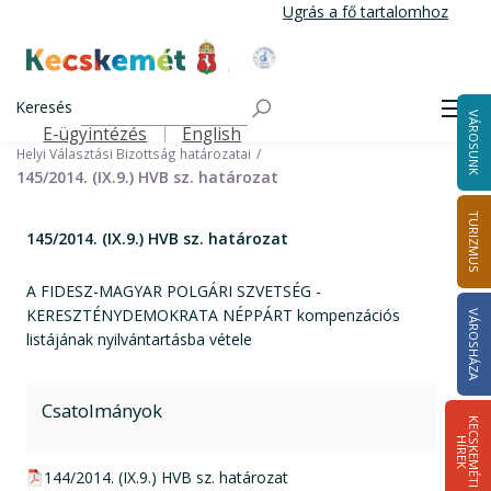
Ugrás
Ugrás a fő tartalomhoz
a
tartalomra
Kecskemét Város Honlapja
Címlap
Városháza
Választási információk
Korábbi választások
Keresés
Helyi önkormányzati képviselők és polgármester választás 2014
Men
VÁROSUNK
Helyi Választási Bizottság ülései, határozatai
E-ügyintézés
English
Felső navigáció
Helyi Választási Bizottság határozatai
145/2014. (IX.9.) HVB sz. határozat
TURIZMUS
145/2014. (IX.9.) HVB sz. határozat
A FIDESZ-MAGYAR POLGÁRI SZVETSÉG -
KERESZTÉNYDEMOKRATA NÉPPÁRT kompenzációs
VÁROSHÁZA
listájának nyilvántartásba vétele
Csatolmányok
K
E
C
S
K
E
M
É
T
I
Í
R
E
H
K
pdf csatolmány:
144/2014. (IX.9.) HVB sz. határozat