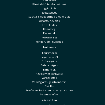
Közérdekű telefonszámok
Ügyintézés
Egészségügy
Szociális és gyermekjóléti ellátás
Oktatás, nevelés
Közlekedés
Közösség
Életképek
Koronavírus
Minden, ami hulladék
Turizmus
Tourinform
Idegenvezetők
Örökségünk
Érdekességek
Élmények
Kecskemét környéke
Városi séták
Vendéglátás, gasztronómia
Szállás
Konferencia- és rendezvényturizmus
Hasznos infók
Városháza