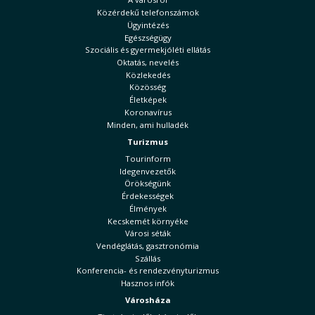
Közérdekű telefonszámok
Ügyintézés
Egészségügy
Szociális és gyermekjóléti ellátás
Oktatás, nevelés
Közlekedés
Közösség
Életképek
Koronavírus
Minden, ami hulladék
Turizmus
Tourinform
Idegenvezetők
Örökségünk
Érdekességek
Élmények
Kecskemét környéke
Városi séták
Vendéglátás, gasztronómia
Szállás
Konferencia- és rendezvényturizmus
Hasznos infók
Városháza