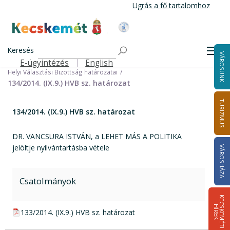
Ugrás
Ugrás a fő tartalomhoz
a
tartalomra
Kecskemét Város Honlapja
Címlap
Városháza
Választási információk
Korábbi választások
Keresés
Helyi önkormányzati képviselők és polgármester választás 2014
Men
VÁROSUNK
Helyi Választási Bizottság ülései, határozatai
E-ügyintézés
English
Felső navigáció
Helyi Választási Bizottság határozatai
134/2014. (IX.9.) HVB sz. határozat
TURIZMUS
134/2014. (IX.9.) HVB sz. határozat
DR. VANCSURA ISTVÁN, a LEHET MÁS A POLITIKA
jelöltje nyilvántartásba vétele
VÁROSHÁZA
Csatolmányok
K
E
C
S
K
E
M
É
T
I
Í
R
E
H
K
pdf csatolmány:
133/2014. (IX.9.) HVB sz. határozat