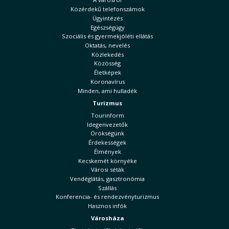
Közérdekű telefonszámok
Ügyintézés
Egészségügy
Szociális és gyermekjóléti ellátás
Oktatás, nevelés
Közlekedés
Közösség
Életképek
Koronavírus
Minden, ami hulladék
Turizmus
Tourinform
Idegenvezetők
Örökségünk
Érdekességek
Élmények
Kecskemét környéke
Városi séták
Vendéglátás, gasztronómia
Szállás
Konferencia- és rendezvényturizmus
Hasznos infók
Városháza