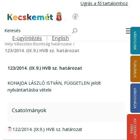
Ugrás
Ugrás a fő tartalomhoz
a
tartalomra
Kecskemét Város Honlapja
Címlap
Városháza
Választási információk
Korábbi választások
Keresés
Helyi önkormányzati képviselők és polgármester választás 2014
Men
VÁROSUNK
Helyi Választási Bizottság ülései, határozatai
E-ügyintézés
English
Felső navigáció
Helyi Választási Bizottság határozatai
123/2014. (IX.9.) HVB sz. határozat
TURIZMUS
123/2014. (IX.9.) HVB sz. határozat
KOHAJDA LÁSZLÓ ISTVÁN, FÜGGETLEN jelölt
nyilvántartásba vétele
VÁROSHÁZA
Csatolmányok
K
E
C
S
K
E
M
É
T
I
Í
R
E
H
K
pdf csatolmány:
122/2014. (IX.9.) HVB sz. határozat