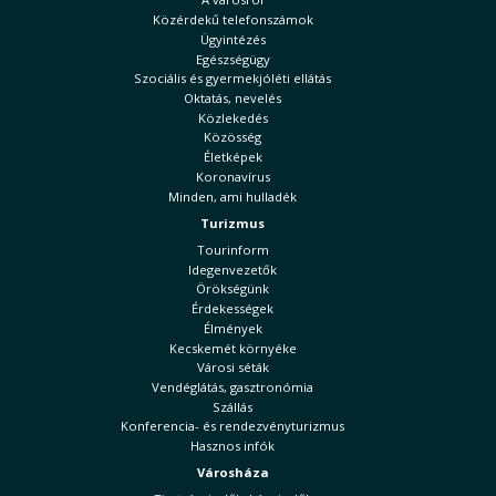
Közérdekű telefonszámok
Ügyintézés
Egészségügy
Szociális és gyermekjóléti ellátás
Oktatás, nevelés
Közlekedés
Közösség
Életképek
Koronavírus
Minden, ami hulladék
Turizmus
Tourinform
Idegenvezetők
Örökségünk
Érdekességek
Élmények
Kecskemét környéke
Városi séták
Vendéglátás, gasztronómia
Szállás
Konferencia- és rendezvényturizmus
Hasznos infók
Városháza