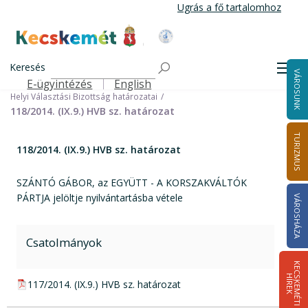
Ugrás
Ugrás a fő tartalomhoz
a
tartalomra
Kecskemét Város Honlapja
Címlap
Városháza
Választási információk
Korábbi választások
Keresés
Helyi önkormányzati képviselők és polgármester választás 2014
Men
VÁROSUNK
Helyi Választási Bizottság ülései, határozatai
E-ügyintézés
English
Felső navigáció
Helyi Választási Bizottság határozatai
118/2014. (IX.9.) HVB sz. határozat
TURIZMUS
118/2014. (IX.9.) HVB sz. határozat
SZÁNTÓ GÁBOR, az EGYÜTT - A KORSZAKVÁLTÓK
PÁRTJA jelöltje nyilvántartásba vétele
VÁROSHÁZA
Csatolmányok
K
E
C
S
K
E
M
É
T
I
Í
R
E
H
K
pdf csatolmány:
117/2014. (IX.9.) HVB sz. határozat