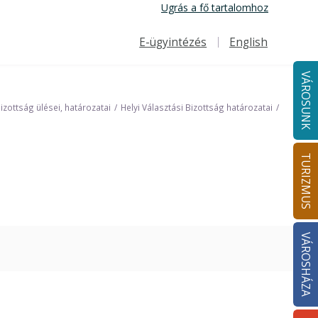
Ugrás a fő tartalomhoz
E-ügyintézés
English
Felső navigáció
VÁROSUNK
Bizottság ülései, határozatai
Helyi Választási Bizottság határozatai
TURIZMUS
VÁROSHÁZA