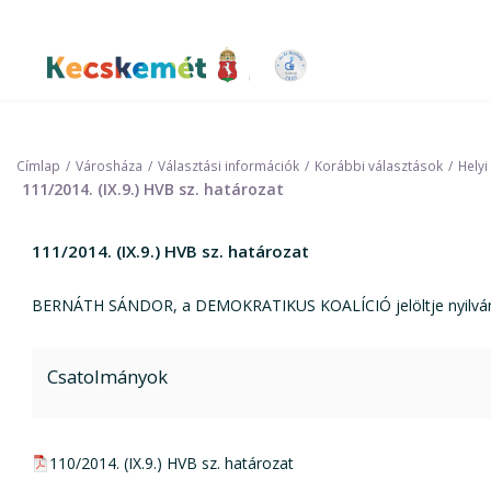
Ugrás
a
tartalomra
Kecskemét Város Honlapja
Címlap
Városháza
Választási információk
Korábbi választások
Helyi
111/2014. (IX.9.) HVB sz. határozat
111/2014. (IX.9.) HVB sz. határozat
BERNÁTH SÁNDOR, a DEMOKRATIKUS KOALÍCIÓ jelöltje nyilvánt
Csatolmányok
pdf csatolmány:
110/2014. (IX.9.) HVB sz. határozat