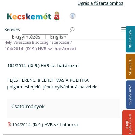
Ugrás
Ugrás a fő tartalomhoz
a
tartalomra
Kecskemét Város Honlapja
Címlap
Városháza
Választási információk
Korábbi választások
Keresés
Helyi önkormányzati képviselők és polgármester választás 2014
Men
VÁROSUNK
Helyi Választási Bizottság ülései, határozatai
E-ügyintézés
English
Felső navigáció
Helyi Választási Bizottság határozatai
104/2014. (IX.9.) HVB sz. határozat
TURIZMUS
104/2014. (IX.9.) HVB sz. határozat
FEJES FERENC, a LEHET MÁS A POLITIKA
polgármesterjelöltjének nyilvántartásba vétele
VÁROSHÁZA
Csatolmányok
K
E
C
S
K
E
M
É
T
I
Í
R
E
H
K
pdf csatolmány:
104/2014. (IX.9.) HVB sz. határozat