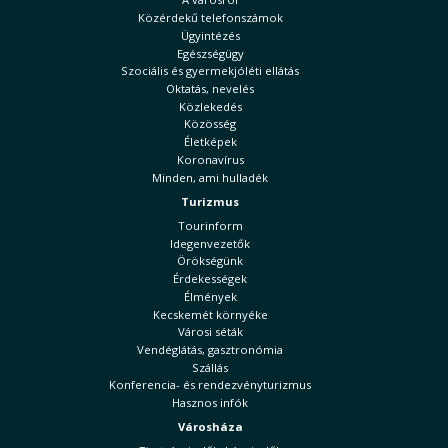
Közérdekű telefonszámok
Ügyintézés
Egészségügy
Szociális és gyermekjóléti ellátás
Oktatás, nevelés
Közlekedés
Közösség
Életképek
Koronavírus
Minden, ami hulladék
Turizmus
Tourinform
Idegenvezetők
Örökségünk
Érdekességek
Élmények
Kecskemét környéke
Városi séták
Vendéglátás, gasztronómia
Szállás
Konferencia- és rendezvényturizmus
Hasznos infók
Városháza