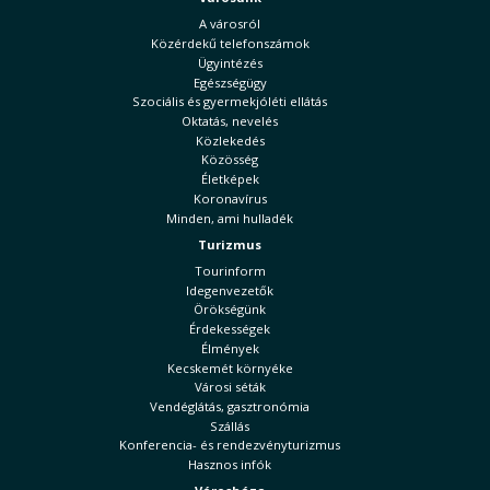
A városról
Közérdekű telefonszámok
Ügyintézés
Egészségügy
Szociális és gyermekjóléti ellátás
Oktatás, nevelés
Közlekedés
Közösség
Életképek
Koronavírus
Minden, ami hulladék
Turizmus
Tourinform
Idegenvezetők
Örökségünk
Érdekességek
Élmények
Kecskemét környéke
Városi séták
Vendéglátás, gasztronómia
Szállás
Konferencia- és rendezvényturizmus
Hasznos infók