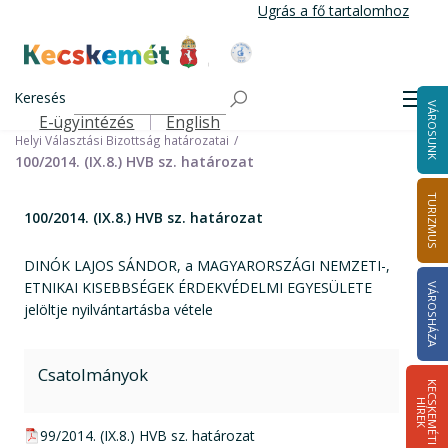
Ugrás
Ugrás a fő tartalomhoz
a
tartalomra
Kecskemét Város Honlapja
Címlap
Városháza
Választási információk
Korábbi választások
Keresés
Helyi önkormányzati képviselők és polgármester választás 2014
Men
VÁROSUNK
Helyi Választási Bizottság ülései, határozatai
E-ügyintézés
English
Felső navigáció
Helyi Választási Bizottság határozatai
100/2014. (IX.8.) HVB sz. határozat
TURIZMUS
100/2014. (IX.8.) HVB sz. határozat
DINÓK LAJOS SÁNDOR, a MAGYARORSZÁGI NEMZETI-,
ETNIKAI KISEBBSÉGEK ÉRDEKVÉDELMI EGYESÜLETE
VÁROSHÁZA
jelöltje nyilvántartásba vétele
Csatolmányok
K
E
C
S
K
E
M
É
T
I
Í
R
E
H
K
pdf csatolmány:
99/2014. (IX.8.) HVB sz. határozat