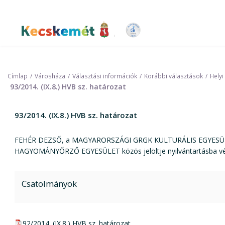
Ugrás
a
tartalomra
Kecskemét Város Honlapja
Címlap
Városháza
Választási információk
Korábbi választások
Helyi
93/2014. (IX.8.) HVB sz. határozat
93/2014. (IX.8.) HVB sz. határozat
FEHÉR DEZSŐ, a MAGYARORSZÁGI GRGK KULTURÁLIS EGYESÜLE
HAGYOMÁNYŐRZŐ EGYESÜLET közös jelöltje nyilvántartásba vé
Csatolmányok
pdf csatolmány:
92/2014. (IX.8.) HVB sz. határozat