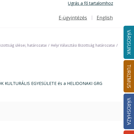
Ugrás a fő tartalomhoz
E-ügyintézés
English
Felső navigáció
VÁROSUNK
Bizottság ülései, határozatai
Helyi Választási Bizottság határozatai
TURIZMUS
ŐK KULTURÁLIS EGYESÜLETE és a HELIDONAKI GRG
VÁROSHÁZA